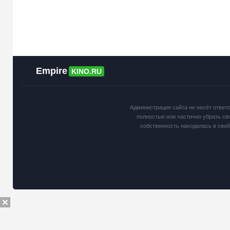
Empire
KINO.RU
Администрация сайта не несёт ответ
полностью или частично убрать св
собственность находилась в сво