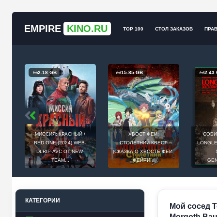
EMPIRE
KINO.RU
TOP 100
СТОЛ ЗАКАЗОВ
ПРА
2.18 GB
15.85 GB
2.43
МИССИЯ: КРАСНЫЙ /
ХВОСТ ФЕИ:
СОБИ
Й
RED ONE (2024) WEB-
СТОЛЕТНИЙ КВЕСТ
LONGLEG
E
DLRIP-AVC ОТ NEW-
(СКАЗКА О ХВОСТЕ ФЕИ,
.
TEAM...
ФЕЙРИ...
GEN
КАТЕГОРИИ
Мой сосед То
Morgoth Bau