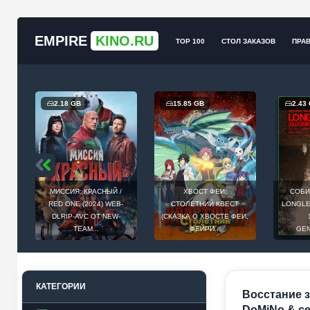
EMPIRE
KINO.RU
TOP 100
СТОЛ ЗАКАЗОВ
ПРА
2.18 GB
15.85 GB
2.43
МИССИЯ: КРАСНЫЙ /
ХВОСТ ФЕИ:
СОБИ
Й
RED ONE (2024) WEB-
СТОЛЕТНИЙ КВЕСТ
LONGLEG
E
DLRIP-AVC ОТ NEW-
(СКАЗКА О ХВОСТЕ ФЕИ,
.
TEAM...
ФЕЙРИ...
GEN
КАТЕГОРИИ
Восстание з
DoMiNo & се