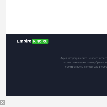
Empire
KINO.RU
Администрация сайта не несёт ответ
полностью или частично убрать св
собственность находилась в сво