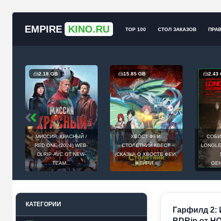
EMPIRE
KINO.RU
TOP 100
СТОЛ ЗАКАЗОВ
ПРА
2.18 GB
15.85 GB
2.43
МИССИЯ: КРАСНЫЙ /
ХВОСТ ФЕИ:
СОБИ
Й
RED ONE (2024) WEB-
СТОЛЕТНИЙ КВЕСТ
LONGLEG
E
DLRIP-AVC ОТ NEW-
(СКАЗКА О ХВОСТЕ ФЕИ,
.
TEAM...
ФЕЙРИ...
GEN
КАТЕГОРИИ
Гарфилд 2: И
BDRip от HQ