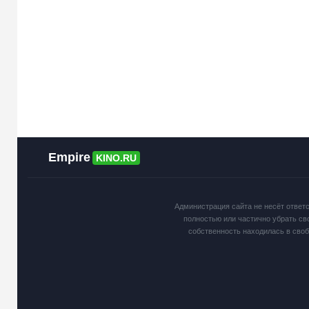
Empire
KINO.RU
Администрация сайта не несёт ответ
полностью или частично убрать св
собственность находилась в сво