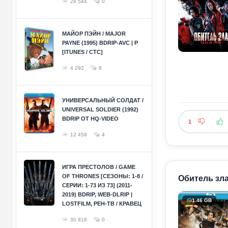
28 544
0
МАЙОР ПЭЙН / MAJOR
PAYNE (1995) BDRIP-AVC | P
[ITUNES / СТС]
4 292
8
УНИВЕРСАЛЬНЫЙ СОЛДАТ /
UNIVERSAL SOLDIER (1992)
BDRIP ОТ HQ-VIDEO
1
12 459
4
ИГРА ПРЕСТОЛОВ / GAME
OF THRONES [СЕЗОНЫ: 1-8 /
Обитель зла 
СЕРИИ: 1-73 ИЗ 73] (2011-
2019) BDRIP, WEB-DLRIP |
1.46 GB
LOSTFILM, РЕН-ТВ / КРАВЕЦ
30 818
0