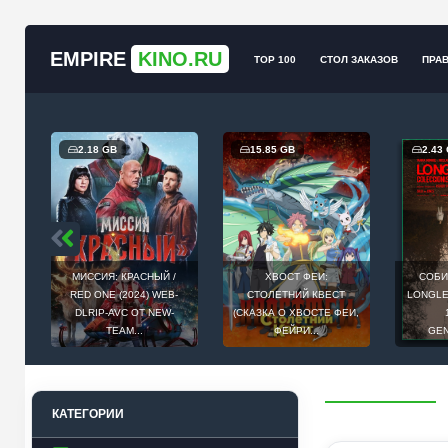
EMPIRE
KINO.RU
TOP 100
СТОЛ ЗАКАЗОВ
ПРА
.18 GB
15.85 GB
2.43 GB
ССИЯ: КРАСНЫЙ /
ХВОСТ ФЕИ:
СОБИРАТЕЛЬ ДУШ /
D ONE (2024) WEB-
СТОЛЕТНИЙ КВЕСТ
LONGLEGS (2024) BDRIP
LRIP-AVC ОТ NEW-
(СКАЗКА О ХВОСТЕ ФЕИ,
1080P ОТ
TEAM...
ФЕЙРИ...
GENERALFILM...
КАТЕГОРИИ