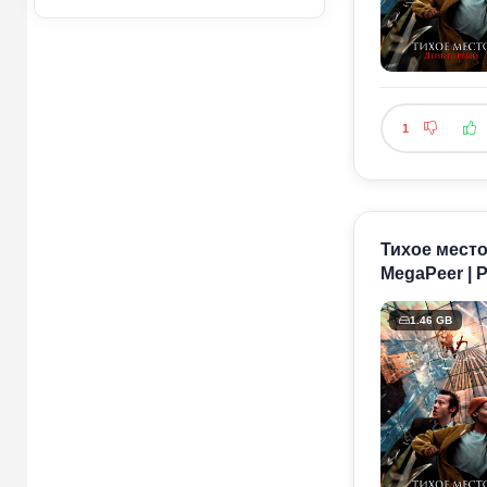
1
Тихое место
MegaPeer | 
1.46 GB