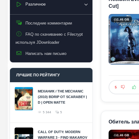
Различное
Cut]
1.46 GB
Последние комментарии
FAQ по скачиванию с Filecrypt
используя JDownloader
Написать нам письмо
ЛУЧШИЕ ПО РЕЙТИНГУ
5
МЕХАНИК / THE MECHANIC
(2010) BDRIP ОТ SCARABEY |
D | OPEN MATTE
5 344
5
Обитель зла 
CALL OF DUTY: MODERN
1.46 GB
WARFARE 3 - FIND MAKAROV