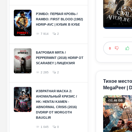
РЭМБО: ПЕРВАЯ КРОВЬ /
RAMBO: FIRST BLOOD (1982)
HDRIP-AVC | КУБИК В КУБЕ
7 914
2
0
БАГРОВАЯ МЯТА /
PEPPERMINT (2018) HDRIP ОТ
SCARABEY | ЛИЦЕНЗИЯ
2 285
2
Тихое место
MegaPeer | 
ИЗВРАТНАЯ МАСКА 2:
АНОМАЛЬНЫЙ КРИЗИС /
1.46 GB
HK: HENTAI KAMEN -
ABNORMAL CRISIS (2016)
DVDRIP ОТ MORGOTH
BAUGLIR
1 045
0