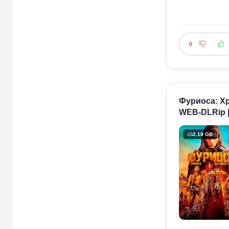
0
Фуриоса: Хр
WEB-DLRip |
2.18 GB