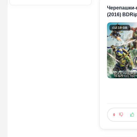
Черепашки-ни
(2016) BDRi
2.19 GB
0