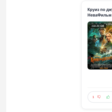
Круиз по дж
НеваФильм
3.23 GB
1