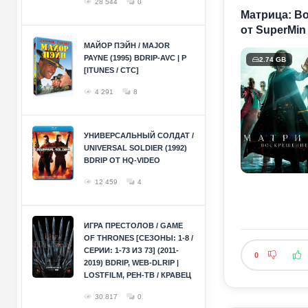
28 544
0
Матрица: Во
от SuperMin 
МАЙОР ПЭЙН / MAJOR
PAYNE (1995) BDRIP-AVC | P
2.74 GB
[ITUNES / СТС]
4 291
8
УНИВЕРСАЛЬНЫЙ СОЛДАТ /
UNIVERSAL SOLDIER (1992)
BDRIP ОТ HQ-VIDEO
12 459
4
ИГРА ПРЕСТОЛОВ / GAME
OF THRONES [СЕЗОНЫ: 1-8 /
СЕРИИ: 1-73 ИЗ 73] (2011-
0
2019) BDRIP, WEB-DLRIP |
LOSTFILM, РЕН-ТВ / КРАВЕЦ
30 817
0