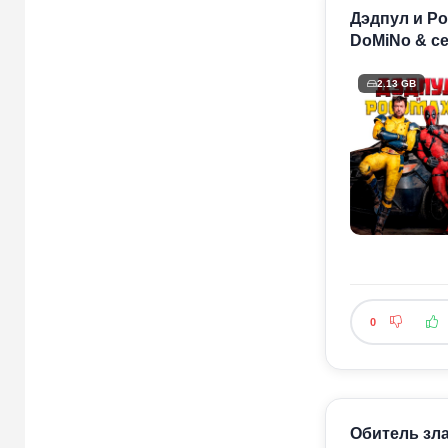
Дэдпул и Ро
DoMiNo & се
2.13 GB
0
Обитель зла: