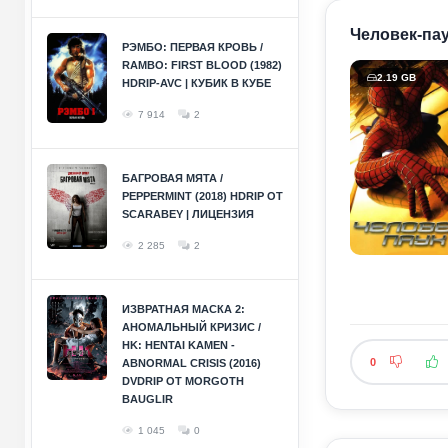
Человек-паук
РЭМБО: ПЕРВАЯ КРОВЬ /
RAMBO: FIRST BLOOD (1982)
2.19 GB
HDRIP-AVC | КУБИК В КУБЕ
7 914
2
БАГРОВАЯ МЯТА /
PEPPERMINT (2018) HDRIP ОТ
SCARABEY | ЛИЦЕНЗИЯ
2 285
2
ИЗВРАТНАЯ МАСКА 2:
АНОМАЛЬНЫЙ КРИЗИС /
HK: HENTAI KAMEN -
0
ABNORMAL CRISIS (2016)
DVDRIP ОТ MORGOTH
BAUGLIR
1 045
0