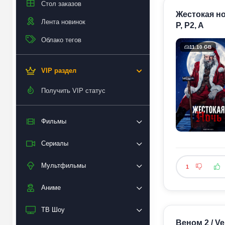
Стол заказов
Жестокая ноч
Лента новинок
P, P2, A
Облако тегов
11.10 GB
VIP раздел
Получить VIP статус
Фильмы
Сериалы
Мультфильмы
1
Аниме
ТВ Шоу
Веном 2 / Ve