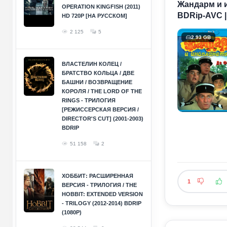
Жандарм и ин
OPERATION KINGFISH (2011)
BDRip-AVC 
HD 720P [НА РУССКОМ]
2 125
5
2.93 GB
ВЛАСТЕЛИН КОЛЕЦ /
БРАТСТВО КОЛЬЦА / ДВЕ
БАШНИ / ВОЗВРАЩЕНИЕ
КОРОЛЯ / THE LORD OF THE
RINGS - ТРИЛОГИЯ
[РЕЖИССЕРСКАЯ ВЕРСИЯ /
DIRECTOR'S CUT] (2001-2003)
BDRIP
51 158
2
ХОББИТ: РАСШИРЕННАЯ
1
ВЕРСИЯ - ТРИЛОГИЯ / THE
HOBBIT: EXTENDED VERSION
- TRILOGY (2012-2014) BDRIP
(1080P)