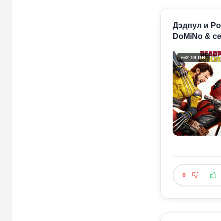
Дэдпул и Ро
DoMiNo & се
2.19 GB
0