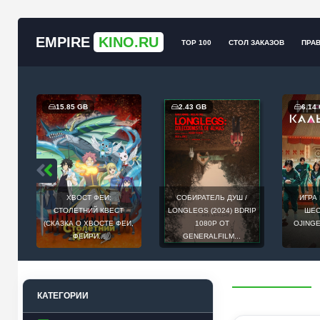
EMPIRE
KINO.RU
TOP 100
СТОЛ ЗАКАЗОВ
ПРА
15.85 GB
2.43 GB
6.14
/
ХВОСТ ФЕИ:
СОБИРАТЕЛЬ ДУШ /
ИГРА
B-
СТОЛЕТНИЙ КВЕСТ
LONGLEGS (2024) BDRIP
ШЕС
-
(СКАЗКА О ХВОСТЕ ФЕИ,
1080P ОТ
OJINGE
ФЕЙРИ...
GENERALFILM...
КАТЕГОРИИ