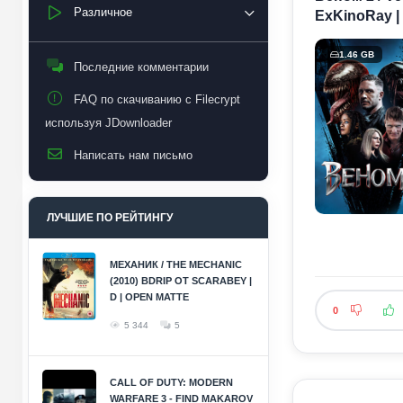
Различное
ExKinoRay |
1.46 GB
Последние комментарии
FAQ по скачиванию с Filecrypt
используя JDownloader
Написать нам письмо
ЛУЧШИЕ ПО РЕЙТИНГУ
МЕХАНИК / THE MECHANIC
(2010) BDRIP ОТ SCARABEY |
D | OPEN MATTE
0
5 344
5
CALL OF DUTY: MODERN
WARFARE 3 - FIND MAKAROV