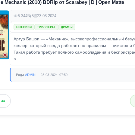
e Mechanic (2010) BDRip от Scarabey | D | Open Matte
5 344
5
23.03.2024
БОЕВИКИ
ТРИЛЛЕРЫ
ДРАМЫ
Артур Бишоп — «Механик», высокопрофессиональный безу
киллер, который всегда работает по правилам — «чисто» и б
Такая работа требует полного самообладания и беспристрас
в...
Ред.:
ADMIN
— 23-03-2024, 07:50
44