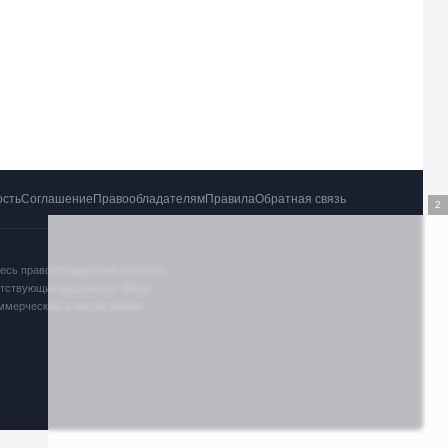
ость
Соглашение
Правообладателям
Правила
Обратная связь
1
тесь правообладателем и хотите
ветствующие документы. Ваша
оммерческий, и мы не имеем