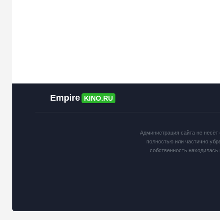
Empire
KINO.RU
Администрация сайта не несёт 
полностью или частично убр
собственность находилась 