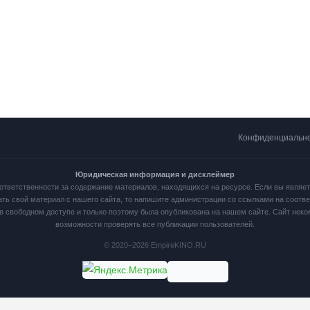
Конфиденциальн
Юридическая информация и дисклеймер
ответственности за содержание материалов, находящихся на ресурсе. Если вы являе
ать свой материал с нашего сайта, то напишите администрации со ссылками на соот
в свободном доступе и только поэтому была опубликована на нашем сайте. Сайт нек
возможности проверять все публикации пользователей.
© 2020–2026 EmpireKINO.RU