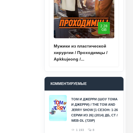
2.28
GB
Мужики из пластической
хирургии / Проходимцы /
Apkkujeong /...
КОММЕНТИРУЕМЫЕ
ТОМ И ДЖЕРРИ (ШОУ ТОМА
И ДЖЕРРИ) / THE TOM AND
JERRY SHOW [1 СЕЗОН: 1-26
СЕРИИ ИЗ 26] (2014) ДБ, СТ /
WEB-DL (720P)
1 193
8