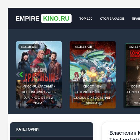
EMPIRE
KINO.RU
TOP 100
СТОЛ ЗАКАЗОВ
ПРА
2.18 GB
15.85 GB
2.43
МИССИЯ: КРАСНЫЙ /
ХВОСТ ФЕИ:
СОБИ
Й
RED ONE (2024) WEB-
СТОЛЕТНИЙ КВЕСТ
LONGLEG
E
DLRIP-AVC ОТ NEW-
(СКАЗКА О ХВОСТЕ ФЕИ,
.
TEAM...
ФЕЙРИ...
GEN
КАТЕГОРИИ
Властелин К
The Lord of 