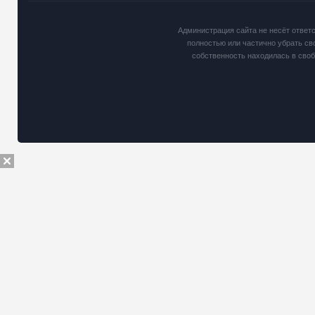
Администрация сайта не несёт ответ
полностью или частично убрать св
собственность находилась в сво