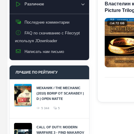
Властелин к
Различное
Picture Tril
Последние комментарии
4.72 GB
FAQ по скачиванию с Filecrypt
используя JDownloader
Написать нам письмо
ЛУЧШИЕ ПО РЕЙТИНГУ
МЕХАНИК / THE MECHANIC
(2010) BDRIP ОТ SCARABEY |
D | OPEN MATTE
5 344
5
CALL OF DUTY: MODERN
WARFARE 3 - FIND MAKAROV