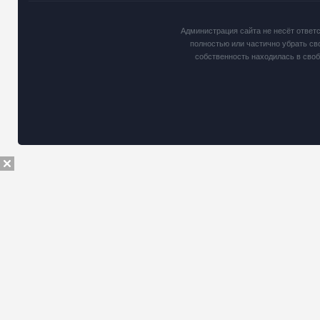
Администрация сайта не несёт ответ
полностью или частично убрать св
собственность находилась в сво