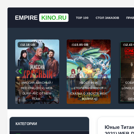
EMPIRE
KINO.RU
TOP 100
СТОЛ ЗАКАЗОВ
ПРА
2.18 GB
15.85 GB
2.43
МИССИЯ: КРАСНЫЙ /
ХВОСТ ФЕИ:
СОБИ
Й
RED ONE (2024) WEB-
СТОЛЕТНИЙ КВЕСТ
LONGLEG
E
DLRIP-AVC ОТ NEW-
(СКАЗКА О ХВОСТЕ ФЕИ,
.
TEAM...
ФЕЙРИ...
GEN
КАТЕГОРИИ
Юные Титаны,
2021) WEB-D