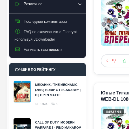
Различное
Последние комментарии
FAQ по скачиванию с Filecrypt
используя JDownloader
Написать нам письмо
0
ЛУЧШИЕ ПО РЕЙТИНГУ
МЕХАНИК / THE MECHANIC
(2010) BDRIP ОТ SCARABEY |
Юные Титаны,
D | OPEN MATTE
WEB-DL 108
5 344
5
25.87 GB
CALL OF DUTY: MODERN
WARFARE 3 - FIND MAKAROV