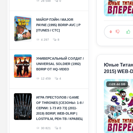
28 548
0
МАЙОР ПЭЙН / MAJOR
PAYNE (1995) BDRIP-AVC | P
[ITUNES / СТС]
0
4 297
8
УНИВЕРСАЛЬНЫЙ СОЛДАТ /
UNIVERSAL SOLDIER (1992)
Юные Титаны,
BDRIP ОТ HQ-VIDEO
2015) WEB-D
12 459
4
28.44 GB
ИГРА ПРЕСТОЛОВ / GAME
OF THRONES [СЕЗОНЫ: 1-8 /
СЕРИИ: 1-73 ИЗ 73] (2011-
2019) BDRIP, WEB-DLRIP |
LOSTFILM, РЕН-ТВ / КРАВЕЦ
30 821
0