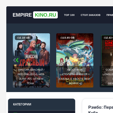
EMPIRE
KINO.RU
TOP 100
СТОЛ ЗАКАЗОВ
ПРА
2.18 GB
15.85 GB
2.43 GB
МИССИЯ: КРАСНЫЙ /
ХВОСТ ФЕИ:
СОБИРАТЕ
RED ONE (2024) WEB-
СТОЛЕТНИЙ КВЕСТ
LONGLEGS (2
DLRIP-AVC ОТ NEW-
(СКАЗКА О ХВОСТЕ ФЕИ,
1080
TEAM...
ФЕЙРИ...
GENERAL
КАТЕГОРИИ
Рэмбо: Перв
Кубе