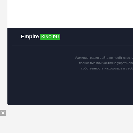
Empire
KINO.RU
Администрация сайта не несёт ответ
полностью или частично убрать св
собственность находилась в сво