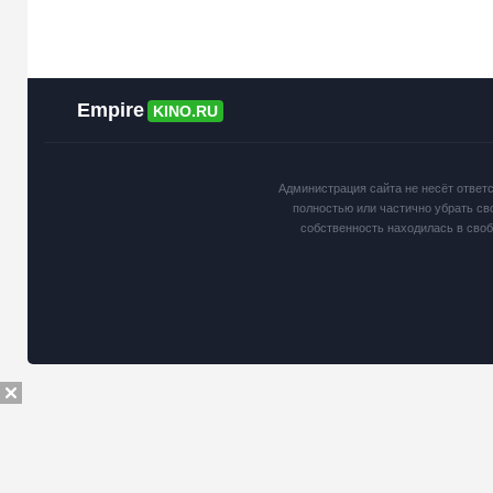
Empire
KINO.RU
Администрация сайта не несёт ответ
полностью или частично убрать св
собственность находилась в сво