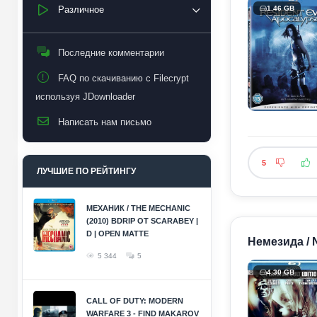
Различное
1.46 GB
Последние комментарии
FAQ по скачиванию с Filecrypt
используя JDownloader
Написать нам письмо
5
ЛУЧШИЕ ПО РЕЙТИНГУ
МЕХАНИК / THE MECHANIC
(2010) BDRIP ОТ SCARABEY |
D | OPEN MATTE
Немезида / 
5 344
5
4.30 GB
CALL OF DUTY: MODERN
WARFARE 3 - FIND MAKAROV