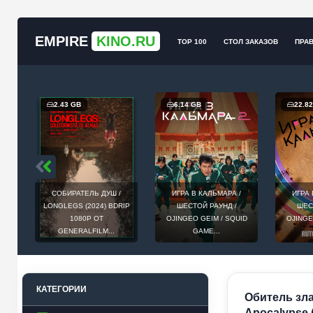
EMPIRE
KINO.RU
TOP 100
СТОЛ ЗАКАЗОВ
ПРА
2.43 GB
6.14 GB
22.8
СОБИРАТЕЛЬ ДУШ /
ИГРА В КАЛЬМАРА /
ИГРА 
Т
LONGLEGS (2024) BDRIP
ШЕСТОЙ РАУНД /
ШЕС
ЕИ,
1080P ОТ
OJINGEO GEIM / SQUID
OJINGE
GENERALFILM...
GAME...
КАТЕГОРИИ
Обитель зла 
Apocalypse 