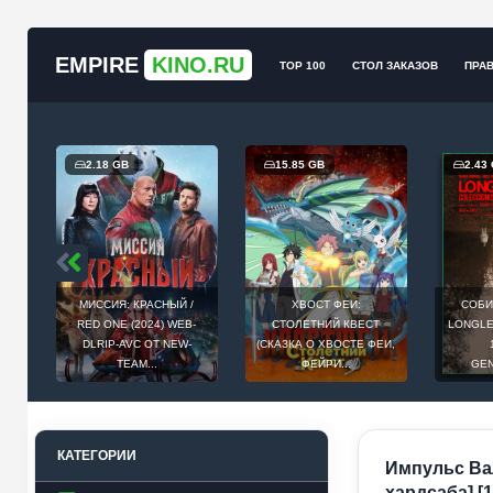
EMPIRE
KINO.RU
TOP 100
СТОЛ ЗАКАЗОВ
ПРА
2.18 GB
15.85 GB
2.43
МИССИЯ: КРАСНЫЙ /
ХВОСТ ФЕИ:
СОБИ
Й
RED ONE (2024) WEB-
СТОЛЕТНИЙ КВЕСТ
LONGLEG
E
DLRIP-AVC ОТ NEW-
(СКАЗКА О ХВОСТЕ ФЕИ,
.
TEAM...
ФЕЙРИ...
GEN
КАТЕГОРИИ
Импульс Валь
хардсаба] [1