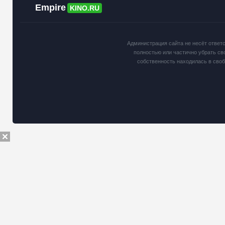
Empire
KINO.RU
Администрация сайта не несёт ответ
полностью или частично убрать св
собственность находилась в сво