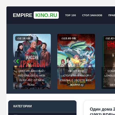
EMPIRE
KINO.RU
TOP 100
СТОЛ ЗАКАЗОВ
ПРА
2.18 GB
15.85 GB
2.43
МИССИЯ: КРАСНЫЙ /
ХВОСТ ФЕИ:
СОБИ
Й
RED ONE (2024) WEB-
СТОЛЕТНИЙ КВЕСТ
LONGLEG
E
DLRIP-AVC ОТ NEW-
(СКАЗКА О ХВОСТЕ ФЕИ,
.
TEAM...
ФЕЙРИ...
GEN
КАТЕГОРИИ
Один дома 2
(1992) BDRi