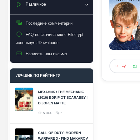
Различное
Последние комментарии
FAQ по скачиванию с Filecrypt
используя JDownloader
Написать нам письмо
0
ЛУЧШИЕ ПО РЕЙТИНГУ
МЕХАНИК / THE MECHANIC
(2010) BDRIP ОТ SCARABEY |
D | OPEN MATTE
5 344
5
CALL OF DUTY: MODERN
WARFARE 3 - FIND MAKAROV