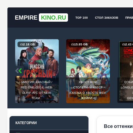
EMPIRE
KINO.RU
TOP 100
СТОЛ ЗАКАЗОВ
ПРА
2.18 GB
15.85 GB
2.43
МИССИЯ: КРАСНЫЙ /
ХВОСТ ФЕИ:
СОБИ
Й
RED ONE (2024) WEB-
СТОЛЕТНИЙ КВЕСТ
LONGLEG
E
DLRIP-AVC ОТ NEW-
(СКАЗКА О ХВОСТЕ ФЕИ,
.
TEAM...
ФЕЙРИ...
GEN
КАТЕГОРИИ
Все оттенки 