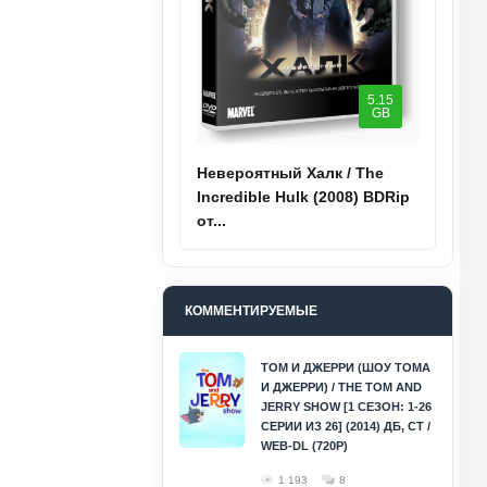
5.15
GB
Невероятный Халк / The
Incredible Hulk (2008) BDRip
от...
КОММЕНТИРУЕМЫЕ
ТОМ И ДЖЕРРИ (ШОУ ТОМА
И ДЖЕРРИ) / THE TOM AND
JERRY SHOW [1 СЕЗОН: 1-26
СЕРИИ ИЗ 26] (2014) ДБ, СТ /
WEB-DL (720P)
1 193
8