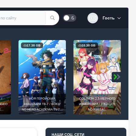
Гость
 GB
10.30 GB
2.19 GB
 ГЕРОЙСКАЯ
СОБЛАЗН 2,5-МЕРНОГО
ДЭДПУЛ И РОСОМАХА /
ИЯ ТВ-7 / BOKU
ИЗМЕРЕНИЯ / 2.5-JIGEN
DEADPOOL & WOLVERIN
ACADEMIA TV-7...
NO RIRISA...
(2024)...
НАШИ СОЦ. СЕТИ