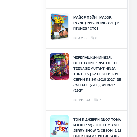
МАЙОР ПЭЙН / MAJOR
PAYNE (1995) BDRIP-AVC | P
[ITUNES / СТС]
4 285
8
ЧЕРЕПАШКИ-НИНДЗЯ:
ВОССТАНИЕ / RISE OF THE
TEENAGE MUTANT NINJA
TURTLES [1-2 СЕЗОН: 1-39
СЕРИИ ИЗ 39] (2018-2020) ДБ
/ WEB-DL (720P), WEBRIP
(720P)
133 594
7
ТОМ И ДЖЕРРИ (ШОУ ТОМА
И ДЖЕРРИ) / THE TOM AND
JERRY SHOW [2 СЕЗОН: 1-13
ВЫПУСКИ ИЗ 39] (2015) ДБ /