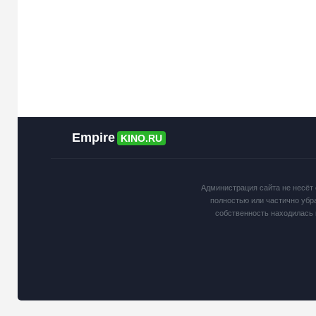
Empire
KINO.RU
Администрация сайта не несёт 
полностью или частично убр
собственность находилась 