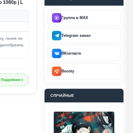
 1080p | L
Группа в MAX
Telegram канал
у, гоняя по
однообразна,
ВКонтакте
Boosty
Подробнее
СЛУЧАЙНЫЕ