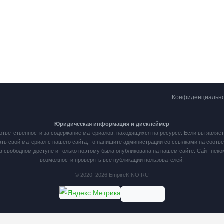
Конфиденциальн
Юридическая информация и дисклеймер
ответственности за содержание материалов, находящихся на ресурсе. Если вы являе
ать свой материал с нашего сайта, то напишите администрации со ссылками на соот
в свободном доступе и только поэтому была опубликована на нашем сайте. Сайт нек
возможности проверять все публикации пользователей.
© 2020–2026 EmpireKINO.RU