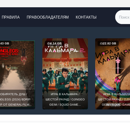
ПРАВИЛА
ПРАВООБЛАДАТЕЛЯМ
КОНТАКТЫ
6.14 GB
22.82 GB
17.38
ИГРА В КАЛЬМАРА /
ИГРА В КАЛЬМАРА /
МОЯ
ШЕСТОЙ РАУНД / OJINGEO
ШЕСТОЙ РАУНД / OJINGEO
АКАДЕМ
GEIM / SQUID GAME...
GEIM / SQUID GAME...
NO HERO 