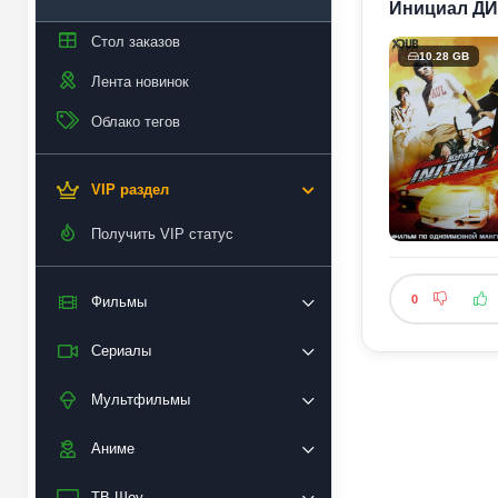
Инициал ДИ: 
Стол заказов
10.28 GB
Лента новинок
Облако тегов
VIP раздел
Получить VIP статус
0
Фильмы
Сериалы
Мультфильмы
Аниме
ТВ Шоу