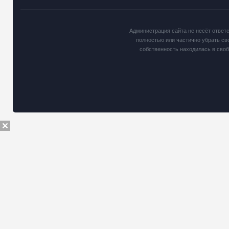
Администрация сайта не несёт ответ
полностью или частично убрать св
собственность находилась в сво