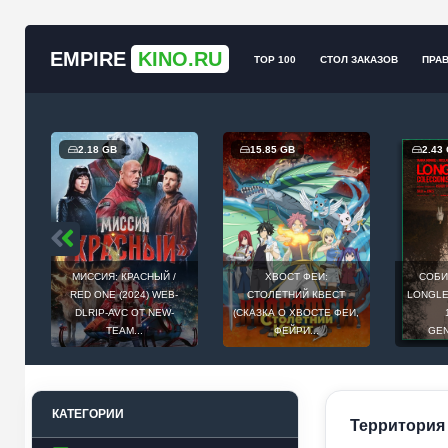
EMPIRE
KINO.RU
TOP 100
СТОЛ ЗАКАЗОВ
ПРА
2.18 GB
15.85 GB
2.43
МИССИЯ: КРАСНЫЙ /
ХВОСТ ФЕИ:
СОБИ
Й
RED ONE (2024) WEB-
СТОЛЕТНИЙ КВЕСТ
LONGLEG
E
DLRIP-AVC ОТ NEW-
(СКАЗКА О ХВОСТЕ ФЕИ,
.
TEAM...
ФЕЙРИ...
GEN
КАТЕГОРИИ
Территория 