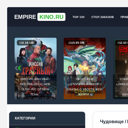
EMPIRE
KINO.RU
TOP 100
СТОЛ ЗАКАЗОВ
ПРА
2.18 GB
15.85 GB
2.43
МИССИЯ: КРАСНЫЙ /
ХВОСТ ФЕИ:
СОБИ
Й
RED ONE (2024) WEB-
СТОЛЕТНИЙ КВЕСТ
LONGLEG
E
DLRIP-AVC ОТ NEW-
(СКАЗКА О ХВОСТЕ ФЕИ,
.
TEAM...
ФЕЙРИ...
GEN
КАТЕГОРИИ
Чудовище / L