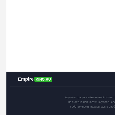
Empire
KINO.RU
Администрация сайта не несёт ответ
полностью или частично убрать св
собственность находилась в сво