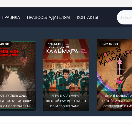
ПРАВИЛА
ПРАВООБЛАДАТЕЛЯМ
КОНТАКТЫ
.14 GB
22.82 GB
17.38 GB
ИГРА В КАЛЬМАРА /
ИГРА В КАЛЬМАРА /
МОЯ ГЕРОЙСКА
ТОЙ РАУНД / OJINGEO
ШЕСТОЙ РАУНД / OJINGEO
АКАДЕМИЯ ТВ-7 / 
EIM / SQUID GAME...
GEIM / SQUID GAME...
NO HERO ACADEMIA TV