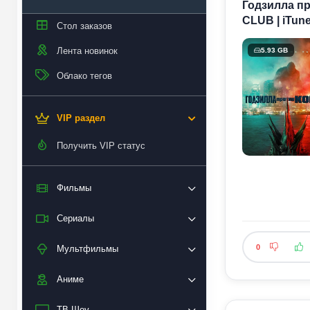
Годзилла пр
CLUB | iTun
Стол заказов
Лента новинок
5.93 GB
Облако тегов
VIP раздел
Получить VIP статус
Фильмы
Сериалы
0
Мультфильмы
Аниме
ТВ Шоу