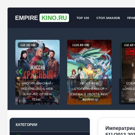
EMPIRE
KINO.RU
TOP 100
СТОЛ ЗАКАЗОВ
ПРА
2.18 GB
15.85 GB
2.43
МИССИЯ: КРАСНЫЙ /
ХВОСТ ФЕИ:
СОБИ
Й
RED ONE (2024) WEB-
СТОЛЕТНИЙ КВЕСТ
LONGLEG
E
DLRIP-AVC ОТ NEW-
(СКАЗКА О ХВОСТЕ ФЕИ,
.
TEAM...
ФЕЙРИ...
GEN
КАТЕГОРИИ
Императрица
51] (2013-20