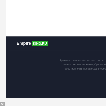
Empire
KINO.RU
Администрация сайта не несёт ответ
полностью или частично убрать св
собственность находилась в сво