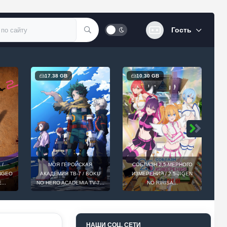
Гость
17.38 GB
10.30 GB
 /
МОЯ ГЕРОЙСКАЯ
СОБЛАЗН 2,5-МЕРНОГО
INGEO
АКАДЕМИЯ ТВ-7 / BOKU
ИЗМЕРЕНИЯ / 2.5-JIGEN
D
...
NO HERO ACADEMIA TV-7...
NO RIRISA...
НАШИ СОЦ. СЕТИ