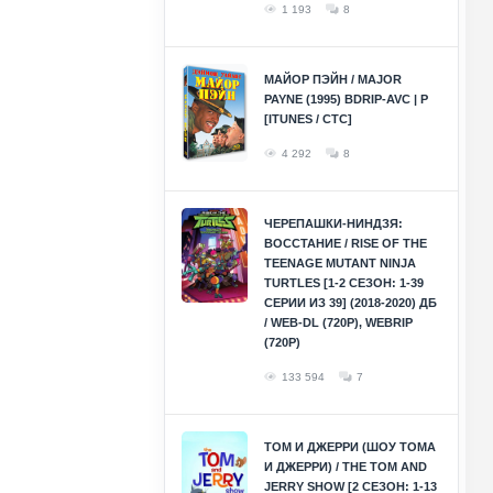
1 193
8
МАЙОР ПЭЙН / MAJOR
PAYNE (1995) BDRIP-AVC | P
[ITUNES / СТС]
4 292
8
ЧЕРЕПАШКИ-НИНДЗЯ:
ВОССТАНИЕ / RISE OF THE
TEENAGE MUTANT NINJA
TURTLES [1-2 СЕЗОН: 1-39
СЕРИИ ИЗ 39] (2018-2020) ДБ
/ WEB-DL (720P), WEBRIP
(720P)
133 594
7
ТОМ И ДЖЕРРИ (ШОУ ТОМА
И ДЖЕРРИ) / THE TOM AND
JERRY SHOW [2 СЕЗОН: 1-13