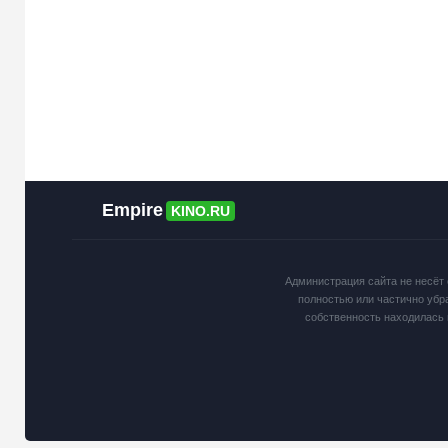
Empire
KINO.RU
Администрация сайта не несёт 
полностью или частично убр
собственность находилась 