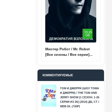
55,95
GB
Мистер Робот / Mr. Robot
[Все сезоны / Все серии]...
КОММЕНТИРУЕМЫЕ
ТОМ И ДЖЕРРИ (ШОУ ТОМА
И ДЖЕРРИ) / THE TOM AND
JERRY SHOW [1 СЕЗОН: 1-26
СЕРИИ ИЗ 26] (2014) ДБ, СТ /
WEB-DL (720P)