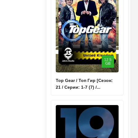
12.5
GB
Top Gear / Топ Гир [Сезон:
21 / Серии: 1-7 (7) /...