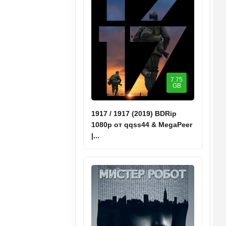
7.75
GB
1917 / 1917 (2019) BDRip
1080p от qqss44 & MegaPeer
|...