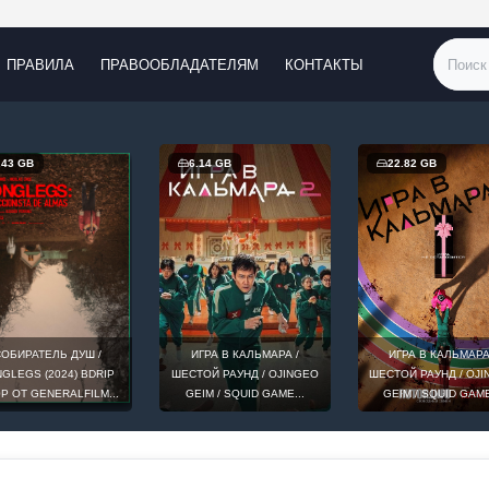
ПРАВИЛА
ПРАВООБЛАДАТЕЛЯМ
КОНТАКТЫ
.43 GB
6.14 GB
22.82 GB
ОБИРАТЕЛЬ ДУШ /
ИГРА В КАЛЬМАРА /
ИГРА В КАЛЬМАРА
GLEGS (2024) BDRIP
ШЕСТОЙ РАУНД / OJINGEO
ШЕСТОЙ РАУНД / OJ
0P ОТ GENERALFILM...
GEIM / SQUID GAME...
GEIM / SQUID GAME