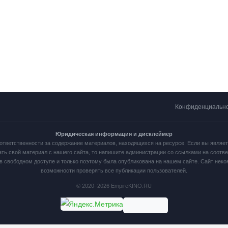
Конфиденциальн
Юридическая информация и дисклеймер
ответственности за содержание материалов, находящихся на ресурсе. Если вы являе
ать свой материал с нашего сайта, то напишите администрации со ссылками на соот
в свободном доступе и только поэтому была опубликована на нашем сайте. Сайт нек
возможности проверять все публикации пользователей.
© 2020–2026 EmpireKINO.RU