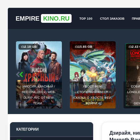
EMPIRE
KINO.RU
TOP 100
СТОЛ ЗАКАЗОВ
ПРА
2.18 GB
15.85 GB
2.43
МИССИЯ: КРАСНЫЙ /
ХВОСТ ФЕИ:
СОБИ
Й
RED ONE (2024) WEB-
СТОЛЕТНИЙ КВЕСТ
LONGLEG
E
DLRIP-AVC ОТ NEW-
(СКАЗКА О ХВОСТЕ ФЕИ,
.
TEAM...
ФЕЙРИ...
GEN
КАТЕГОРИИ
Дзирайя, нин
Morgoth Bau