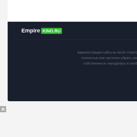
Empire
KINO.RU
Администрация сайта не несёт ответ
полностью или частично убрать св
собственность находилась в сво