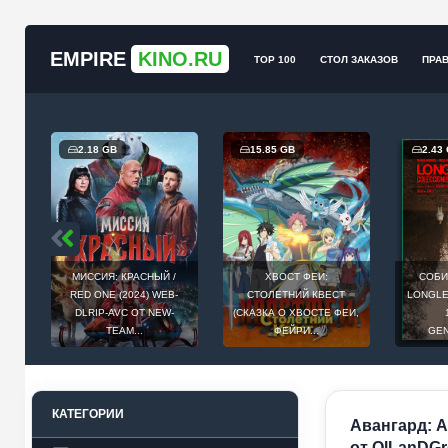
EMPIRE
KINO.RU
TOP 100
СТОЛ ЗАКАЗОВ
ПРА
2.18 GB
15.85 GB
2.43
МИССИЯ: КРАСНЫЙ /
ХВОСТ ФЕИ:
СОБИ
Й
RED ONE (2024) WEB-
СТОЛЕТНИЙ КВЕСТ
LONGLEG
E
DLRIP-AVC ОТ NEW-
(СКАЗКА О ХВОСТЕ ФЕИ,
.
TEAM...
ФЕЙРИ...
GEN
КАТЕГОРИИ
Авангард: Ар
от OlLanDGr