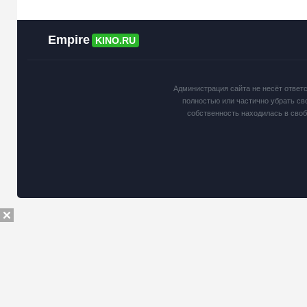
Empire
KINO.RU
Администрация сайта не несёт ответ
полностью или частично убрать св
собственность находилась в сво