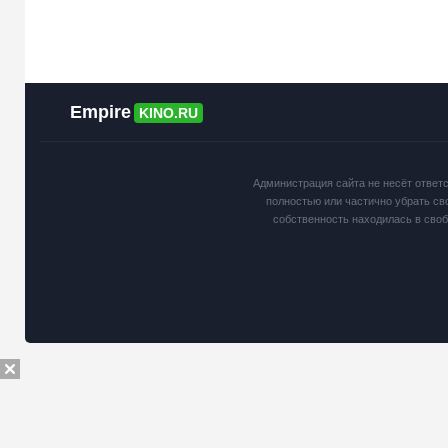
Empire
KINO.RU
Администрация сайта не несёт ответ
полностью или частично убрать св
собственность находилась в сво