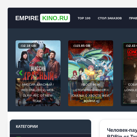
EMPIRE
KINO.RU
TOP 100
СТОЛ ЗАКАЗОВ
ПРА
2.18 GB
15.85 GB
2.43
МИССИЯ: КРАСНЫЙ /
ХВОСТ ФЕИ:
СОБИ
Й
RED ONE (2024) WEB-
СТОЛЕТНИЙ КВЕСТ
LONGLEG
E
DLRIP-AVC ОТ NEW-
(СКАЗКА О ХВОСТЕ ФЕИ,
.
TEAM...
ФЕЙРИ...
GEN
КАТЕГОРИИ
Человек-паук
BDRip от Tw