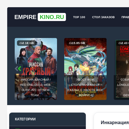
EMPIRE
KINO.RU
TOP 100
СТОЛ ЗАКАЗОВ
ПРА
2.18 GB
15.85 GB
2.43
МИССИЯ: КРАСНЫЙ /
ХВОСТ ФЕИ:
СОБИ
Й
RED ONE (2024) WEB-
СТОЛЕТНИЙ КВЕСТ
LONGLEG
E
DLRIP-AVC ОТ NEW-
(СКАЗКА О ХВОСТЕ ФЕИ,
.
TEAM...
ФЕЙРИ...
GEN
КАТЕГОРИИ
Инкарнация /