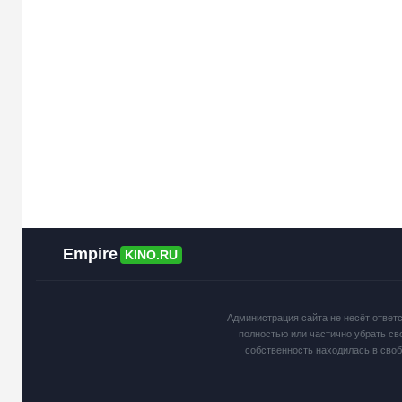
Empire
KINO.RU
Администрация сайта не несёт ответ
полностью или частично убрать св
собственность находилась в сво