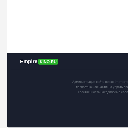
Empire
KINO.RU
Администрация сайта не несёт ответ
полностью или частично убрать св
собственность находилась в сво