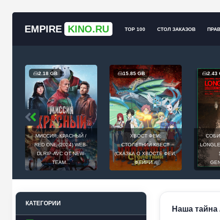
EMPIRE
KINO.RU
TOP 100
СТОЛ ЗАКАЗОВ
ПРА
2.18 GB
15.85 GB
2.43
МИССИЯ: КРАСНЫЙ /
ХВОСТ ФЕИ:
СОБИ
Й
RED ONE (2024) WEB-
СТОЛЕТНИЙ КВЕСТ
LONGLEG
E
DLRIP-AVC ОТ NEW-
(СКАЗКА О ХВОСТЕ ФЕИ,
.
TEAM...
ФЕЙРИ...
GEN
КАТЕГОРИИ
Наша тайна /