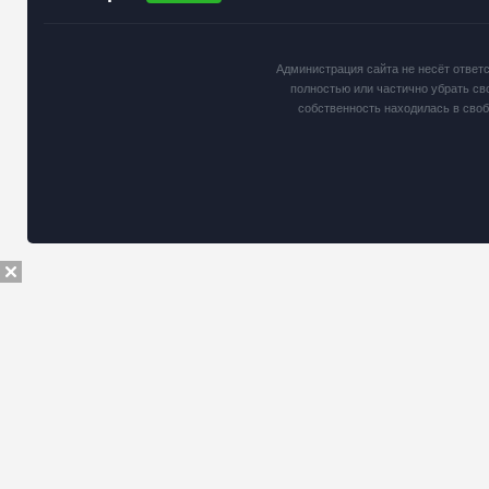
Администрация сайта не несёт ответ
полностью или частично убрать св
собственность находилась в сво