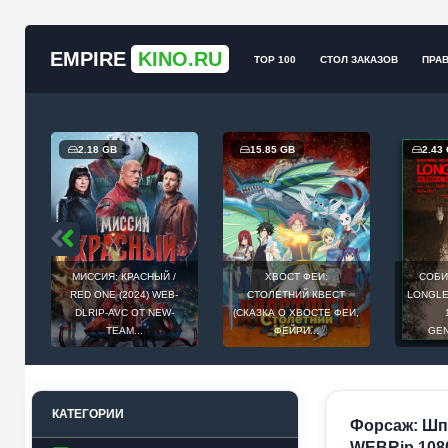
EMPIRE
KINO.RU
TOP 100
СТОЛ ЗАКАЗОВ
ПРА
2.18 GB
15.85 GB
2.43
МИССИЯ: КРАСНЫЙ /
ХВОСТ ФЕИ:
СОБИ
Й
RED ONE (2024) WEB-
СТОЛЕТНИЙ КВЕСТ
LONGLEG
E
DLRIP-AVC ОТ NEW-
(СКАЗКА О ХВОСТЕ ФЕИ,
.
TEAM...
ФЕЙРИ...
GEN
КАТЕГОРИИ
Форсаж: Шпио
WEBRip 1080