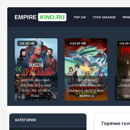
EMPIRE
KINO.RU
TOP 100
СТОЛ ЗАКАЗОВ
ПРА
2.18 GB
15.85 GB
2.43
МИССИЯ: КРАСНЫЙ /
ХВОСТ ФЕИ:
СОБИ
Й
RED ONE (2024) WEB-
СТОЛЕТНИЙ КВЕСТ
LONGLEG
E
DLRIP-AVC ОТ NEW-
(СКАЗКА О ХВОСТЕ ФЕИ,
.
TEAM...
ФЕЙРИ...
GEN
КАТЕГОРИИ
Горячие голо