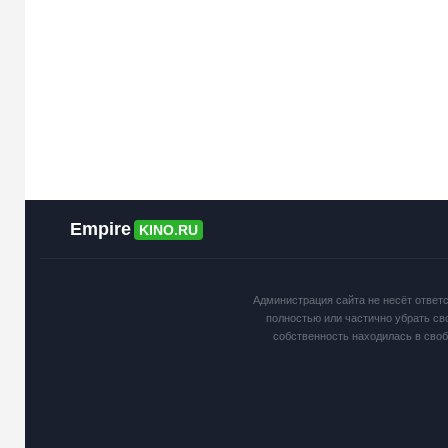
Empire
KINO.RU
Администрация сайта не несёт ответ
полностью или частично убрать св
собственность находилась в сво