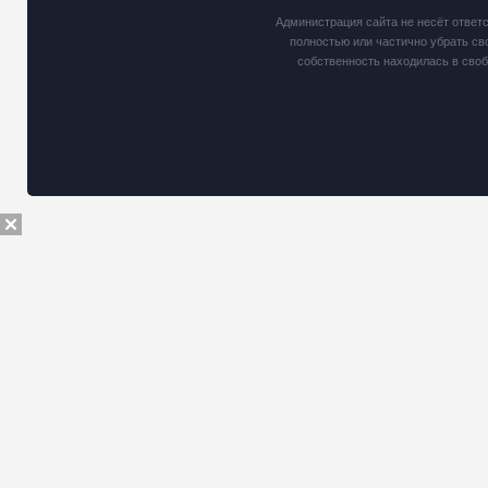
Администрация сайта не несёт ответ
полностью или частично убрать св
собственность находилась в сво