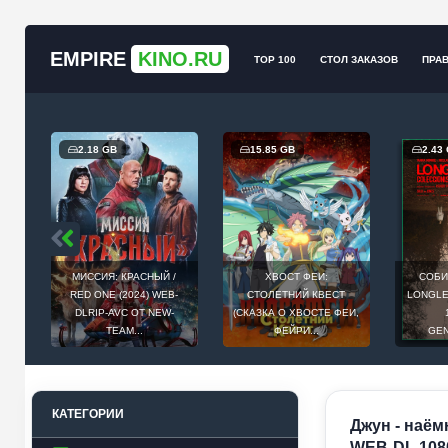
EMPIRE
KINO.RU
TOP 100
СТОЛ ЗАКАЗОВ
ПРА
2.18 GB
15.85 GB
2.43
МИССИЯ: КРАСНЫЙ /
ХВОСТ ФЕИ:
СОБИ
Й
RED ONE (2024) WEB-
СТОЛЕТНИЙ КВЕСТ
LONGLEG
E
DLRIP-AVC ОТ NEW-
(СКАЗКА О ХВОСТЕ ФЕИ,
.
TEAM...
ФЕЙРИ...
GEN
КАТЕГОРИИ
Джун - наёмн
WEB-DL 1080