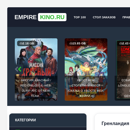
EMPIRE
KINO.RU
TOP 100
СТОЛ ЗАКАЗОВ
ПРА
2.18 GB
15.85 GB
2.43
МИССИЯ: КРАСНЫЙ /
ХВОСТ ФЕИ:
СОБИ
Й
RED ONE (2024) WEB-
СТОЛЕТНИЙ КВЕСТ
LONGLEG
E
DLRIP-AVC ОТ NEW-
(СКАЗКА О ХВОСТЕ ФЕИ,
.
TEAM...
ФЕЙРИ...
GEN
КАТЕГОРИИ
Гренландия /