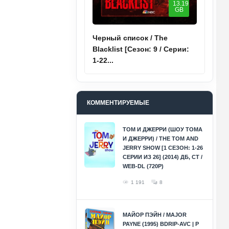
13.19
GB
Черный список / The
Blacklist [Сезон: 9 / Серии:
1-22...
КОММЕНТИРУЕМЫЕ
ТОМ И ДЖЕРРИ (ШОУ ТОМА
И ДЖЕРРИ) / THE TOM AND
JERRY SHOW [1 СЕЗОН: 1-26
СЕРИИ ИЗ 26] (2014) ДБ, СТ /
WEB-DL (720P)
1 191
8
МАЙОР ПЭЙН / MAJOR
PAYNE (1995) BDRIP-AVC | P