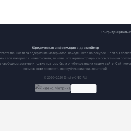
Конфиденциальн
Юридическая информация и дисклеймер
ответственности за содержание материалов, находящихся на ресурсе. Если вы являе
ать свой материал с нашего сайта, то напишите администрации со ссылками на соот
в свободном доступе и только поэтому была опубликована на нашем сайте. Сайт нек
возможности проверять все публикации пользователей.
© 2020–2026 EmpireKINO.RU