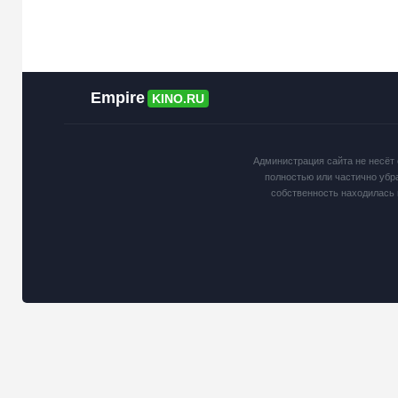
Empire
KINO.RU
Администрация сайта не несёт 
полностью или частично убр
собственность находилась 