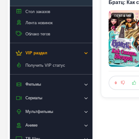
Братц: Как с
Стол заказов
787.6 MB
Лента новинок
Облако тегов
VIP раздел
Получить VIP статус
0
Фильмы
Сериалы
Мультфильмы
Аниме
ТВ Шоу