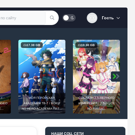
Гость
17.38 GB
10.30 GB
 /
МОЯ ГЕРОЙСКАЯ
СОБЛАЗН 2,5-МЕРНОГО
INGEO
АКАДЕМИЯ ТВ-7 / BOKU
ИЗМЕРЕНИЯ / 2.5-JIGEN
D
...
NO HERO ACADEMIA TV-7...
NO RIRISA...
НАШИ СОЦ. СЕТИ