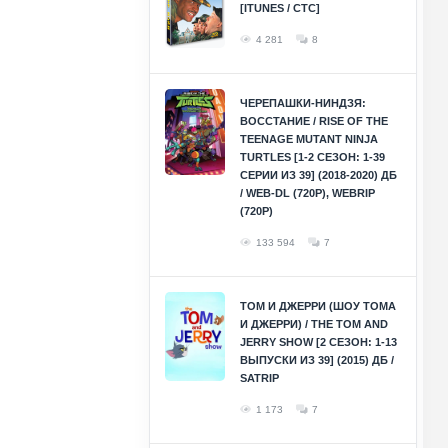
[ITUNES / СТС]
4 281
8
ЧЕРЕПАШКИ-НИНДЗЯ:
ВОССТАНИЕ / RISE OF THE
TEENAGE MUTANT NINJA
TURTLES [1-2 СЕЗОН: 1-39
СЕРИИ ИЗ 39] (2018-2020) ДБ
/ WEB-DL (720P), WEBRIP
(720P)
133 594
7
ТОМ И ДЖЕРРИ (ШОУ ТОМА
И ДЖЕРРИ) / THE TOM AND
JERRY SHOW [2 СЕЗОН: 1-13
ВЫПУСКИ ИЗ 39] (2015) ДБ /
SATRIP
1 173
7