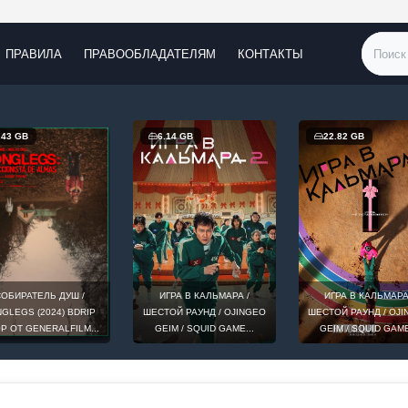
ПРАВИЛА
ПРАВООБЛАДАТЕЛЯМ
КОНТАКТЫ
.43 GB
6.14 GB
22.82 GB
ОБИРАТЕЛЬ ДУШ /
ИГРА В КАЛЬМАРА /
ИГРА В КАЛЬМАРА
GLEGS (2024) BDRIP
ШЕСТОЙ РАУНД / OJINGEO
ШЕСТОЙ РАУНД / OJ
0P ОТ GENERALFILM...
GEIM / SQUID GAME...
GEIM / SQUID GAME