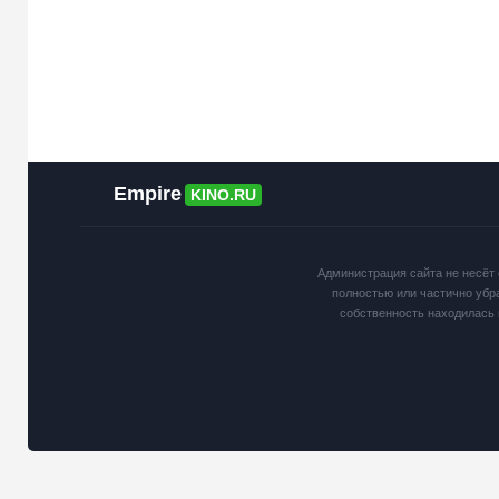
Empire
KINO.RU
Администрация сайта не несёт 
полностью или частично убр
собственность находилась 