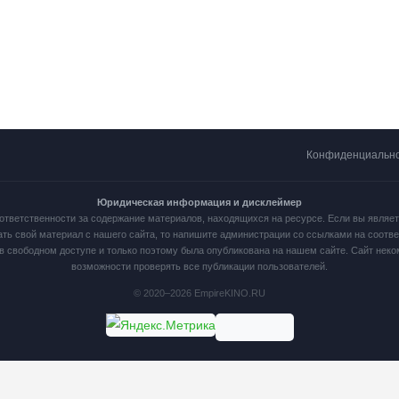
Конфиденциальн
Юридическая информация и дисклеймер
ответственности за содержание материалов, находящихся на ресурсе. Если вы являе
ать свой материал с нашего сайта, то напишите администрации со ссылками на соот
в свободном доступе и только поэтому была опубликована на нашем сайте. Сайт нек
возможности проверять все публикации пользователей.
© 2020–2026 EmpireKINO.RU