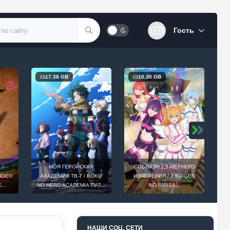
Гость
17.38 GB
10.30 GB
 /
МОЯ ГЕРОЙСКАЯ
СОБЛАЗН 2,5-МЕРНОГО
INGEO
АКАДЕМИЯ ТВ-7 / BOKU
ИЗМЕРЕНИЯ / 2.5-JIGEN
D
...
NO HERO ACADEMIA TV-7...
NO RIRISA...
НАШИ СОЦ. СЕТИ