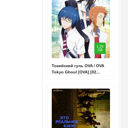
1.29
GB
Токийский гуль OVA / OVA
Tokyo Ghoul [OVA] [02...