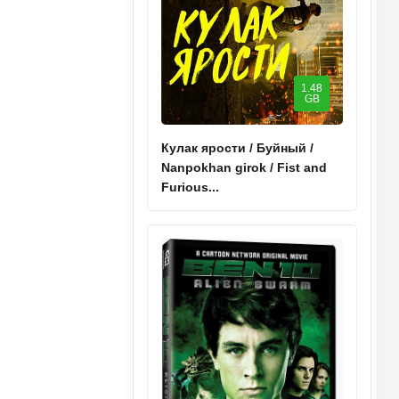
1.48
GB
Кулак ярости / Буйный /
Nanpokhan girok / Fist and
Furious...