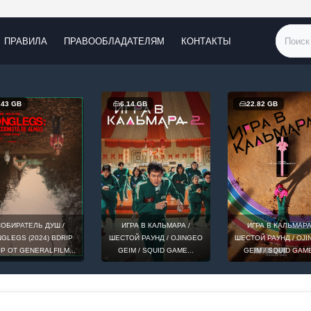
ПРАВИЛА
ПРАВООБЛАДАТЕЛЯМ
КОНТАКТЫ
.43 GB
6.14 GB
22.82 GB
ОБИРАТЕЛЬ ДУШ /
ИГРА В КАЛЬМАРА /
ИГРА В КАЛЬМАРА
GLEGS (2024) BDRIP
ШЕСТОЙ РАУНД / OJINGEO
ШЕСТОЙ РАУНД / OJ
0P ОТ GENERALFILM...
GEIM / SQUID GAME...
GEIM / SQUID GAME