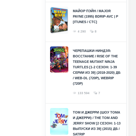
МАЙОР ПЭЙН / MAJOR
PAYNE (1995) BDRIP-AVC | P
[ITUNES / СТС]
4 290
8
ЧЕРЕПАШКИ-НИНДЗЯ:
ВОССТАНИЕ / RISE OF THE
TEENAGE MUTANT NINJA
TURTLES [1-2 СЕЗОН: 1-39
СЕРИИ ИЗ 39] (2018-2020) ДБ
/ WEB-DL (720P), WEBRIP
(720P)
133 594
7
ТОМ И ДЖЕРРИ (ШОУ ТОМА
И ДЖЕРРИ) / THE TOM AND
JERRY SHOW [2 СЕЗОН: 1-13
ВЫПУСКИ ИЗ 39] (2015) ДБ /
SATRIP