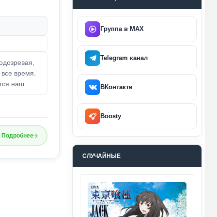
Группа в MAX
Telegram канал
подозревая,
все время.
ся наш...
ВКонтакте
Boosty
Подробнее
СЛУЧАЙНЫЕ