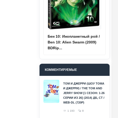
Бен 10: Инопланетный рой /
Ben 10: Alien Swarm (2009)
BDRip...
КОММЕНТИРУЕМЫЕ
ТОМ И ДЖЕРРИ (ШОУ ТОМА
И ДЖЕРРИ) / THE TOM AND
JERRY SHOW [1 СЕЗОН: 1-26
СЕРИИ ИЗ 26] (2014) ДБ, СТ /
WEB-DL (720P)
1 193
8