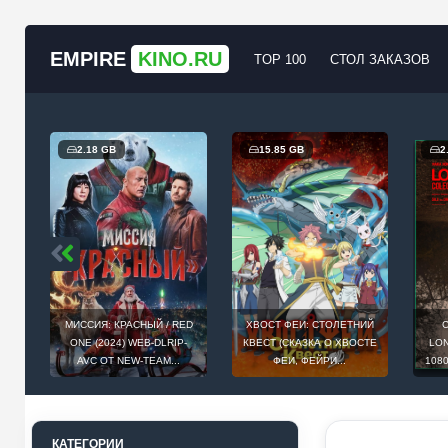
EMPIRE
KINO.RU
TOP 100
СТОЛ ЗАКАЗОВ
2.18 GB
15.85 GB
2
Й
МИССИЯ: КРАСНЫЙ / RED
ХВОСТ ФЕИ: СТОЛЕТНИЙ
С
AST
ONE (2024) WEB-DLRIP-
КВЕСТ (СКАЗКА О ХВОСТЕ
LON
AVC ОТ NEW-TEAM...
ФЕИ, ФЕЙРИ...
108
КАТЕГОРИИ