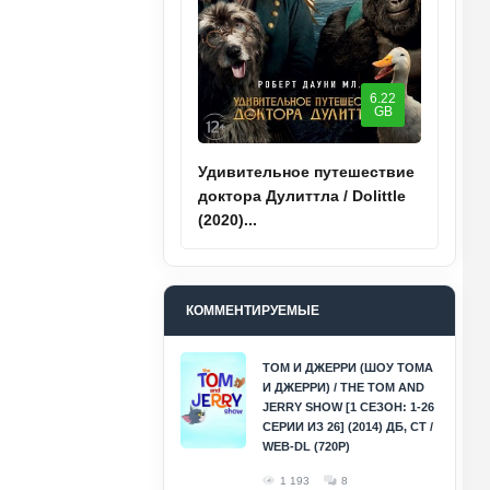
6.22
GB
Удивительное путешествие
доктора Дулиттла / Dolittle
(2020)...
КОММЕНТИРУЕМЫЕ
ТОМ И ДЖЕРРИ (ШОУ ТОМА
И ДЖЕРРИ) / THE TOM AND
JERRY SHOW [1 СЕЗОН: 1-26
СЕРИИ ИЗ 26] (2014) ДБ, СТ /
WEB-DL (720P)
1 193
8