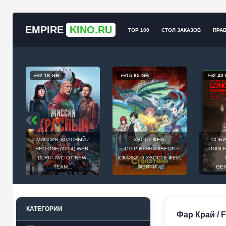
EMPIRE
KINO.RU
TOP 100
СТОЛ ЗАКАЗОВ
ПРА
2.18 GB
15.85 GB
2.43
МИССИЯ: КРАСНЫЙ /
ХВОСТ ФЕИ:
СОБИ
Й
RED ONE (2024) WEB-
СТОЛЕТНИЙ КВЕСТ
LONGLEG
E
DLRIP-AVC ОТ NEW-
(СКАЗКА О ХВОСТЕ ФЕИ,
.
TEAM...
ФЕЙРИ...
GEN
КАТЕГОРИИ
Фар Край / 