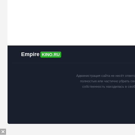
Empire
KINO.RU
Администрация сайта не несёт ответ
полностью или частично убрать св
собственность находилась в сво