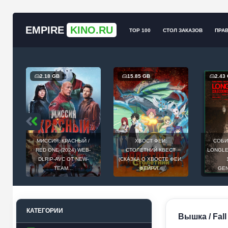
EMPIRE
KINO.RU
TOP 100
СТОЛ ЗАКАЗОВ
ПРА
2.18 GB
15.85 GB
2.43
МИССИЯ: КРАСНЫЙ /
ХВОСТ ФЕИ:
СОБИ
Й
RED ONE (2024) WEB-
СТОЛЕТНИЙ КВЕСТ
LONGLEG
E
DLRIP-AVC ОТ NEW-
(СКАЗКА О ХВОСТЕ ФЕИ,
.
TEAM...
ФЕЙРИ...
GEN
КАТЕГОРИИ
Вышка / Fall