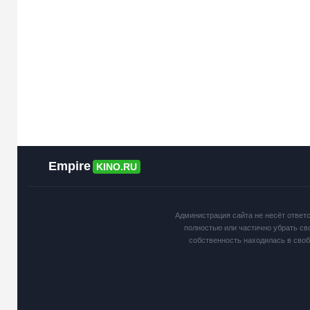
Empire
KINO.RU
Администрация сайта не несёт ответ
полностью или частично убрать св
собственность находилась в сво