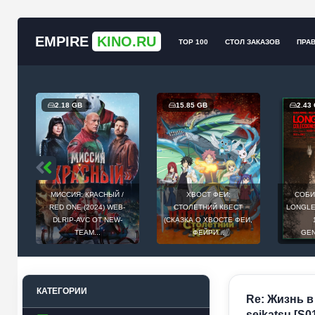
EMPIRE
KINO.RU
TOP 100
СТОЛ ЗАКАЗОВ
ПРА
2.18 GB
15.85 GB
2.43
МИССИЯ: КРАСНЫЙ /
ХВОСТ ФЕИ:
СОБИ
Й
RED ONE (2024) WEB-
СТОЛЕТНИЙ КВЕСТ
LONGLEG
E
DLRIP-AVC ОТ NEW-
(СКАЗКА О ХВОСТЕ ФЕИ,
.
TEAM...
ФЕЙРИ...
GEN
КАТЕГОРИИ
Re: Жизнь в 
seikatsu [S0