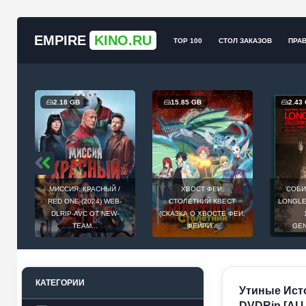
EMPIRE
KINO.RU
TOP 100
СТОЛ ЗАКАЗОВ
ПРА
2.18 GB
15.85 GB
2.43
МИССИЯ: КРАСНЫЙ /
ХВОСТ ФЕИ:
СОБИ
Й
RED ONE (2024) WEB-
СТОЛЕТНИЙ КВЕСТ
LONGLEG
E
DLRIP-AVC ОТ NEW-
(СКАЗКА О ХВОСТЕ ФЕИ,
.
TEAM...
ФЕЙРИ...
GEN
КАТЕГОРИИ
Утиные Истор
DVDRip [AI 