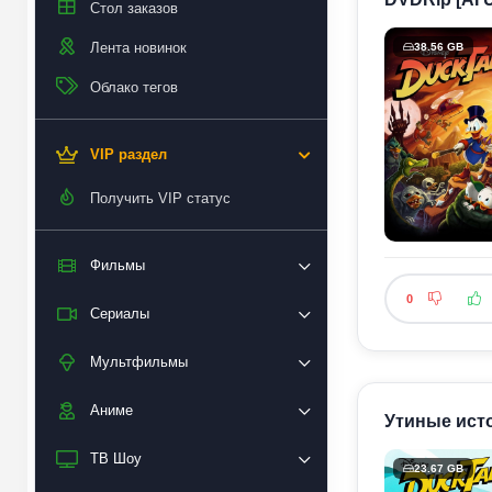
Стол заказов
Лента новинок
38.56 GB
Облако тегов
VIP раздел
Получить VIP статус
Фильмы
0
Сериалы
Мультфильмы
Аниме
Утиные исто
ТВ Шоу
23.67 GB