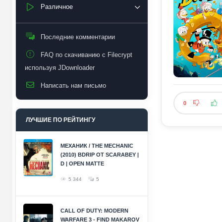
Различное
Последние комментарии
FAQ по скачиванию с Filecrypt
используя JDownloader
Написать нам письмо
0
ЛУЧШИЕ ПО РЕЙТИНГУ
МЕХАНИК / THE MECHANIC
(2010) BDRIP ОТ SCARABEY |
D | OPEN MATTE
5 344
5
CALL OF DUTY: MODERN
WARFARE 3 - FIND MAKAROV