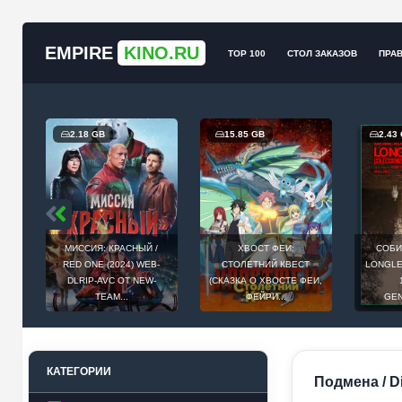
EMPIRE
KINO.RU
TOP 100
СТОЛ ЗАКАЗОВ
ПРА
2.18 GB
15.85 GB
2.43
МИССИЯ: КРАСНЫЙ /
ХВОСТ ФЕИ:
СОБИ
Й
RED ONE (2024) WEB-
СТОЛЕТНИЙ КВЕСТ
LONGLEG
E
DLRIP-AVC ОТ NEW-
(СКАЗКА О ХВОСТЕ ФЕИ,
.
TEAM...
ФЕЙРИ...
GEN
КАТЕГОРИИ
Подмена / D