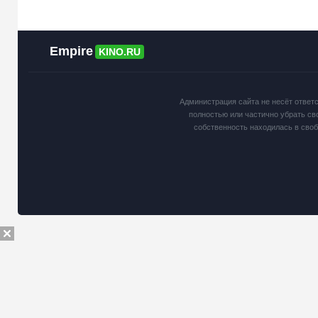
Empire
KINO.RU
Администрация сайта не несёт ответ
полностью или частично убрать св
собственность находилась в сво