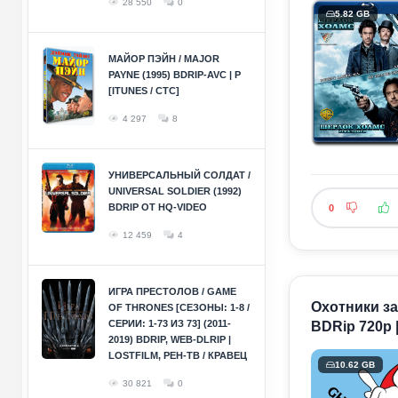
28 550
0
5.82 GB
МАЙОР ПЭЙН / MAJOR
PAYNE (1995) BDRIP-AVC | P
[ITUNES / СТС]
4 297
8
УНИВЕРСАЛЬНЫЙ СОЛДАТ /
UNIVERSAL SOLDIER (1992)
BDRIP ОТ HQ-VIDEO
0
12 459
4
ИГРА ПРЕСТОЛОВ / GAME
Охотники за
OF THRONES [СЕЗОНЫ: 1-8 /
СЕРИИ: 1-73 ИЗ 73] (2011-
BDRip 720p |
2019) BDRIP, WEB-DLRIP |
LOSTFILM, РЕН-ТВ / КРАВЕЦ
10.62 GB
30 821
0