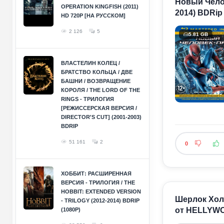
Новый Челов
OPERATION KINGFISH (2011)
2014) BDRip
HD 720P [НА РУССКОМ]
2 126
5
5.81 GB
ВЛАСТЕЛИН КОЛЕЦ /
БРАТСТВО КОЛЬЦА / ДВЕ
БАШНИ / ВОЗВРАЩЕНИЕ
КОРОЛЯ / THE LORD OF THE
RINGS - ТРИЛОГИЯ
[РЕЖИССЕРСКАЯ ВЕРСИЯ /
DIRECTOR'S CUT] (2001-2003)
BDRIP
51 161
2
0
ХОББИТ: РАСШИРЕННАЯ
ВЕРСИЯ - ТРИЛОГИЯ / THE
HOBBIT: EXTENDED VERSION
Шерлок Холм
- TRILOGY (2012-2014) BDRIP
от HELLYW
(1080P)