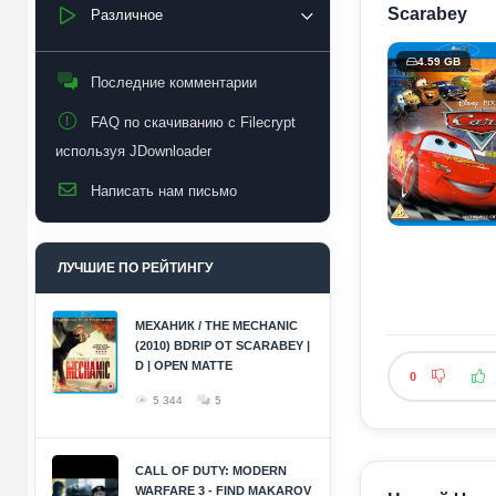
Scarabey
Различное
4.59 GB
Последние комментарии
FAQ по скачиванию с Filecrypt
используя JDownloader
Написать нам письмо
ЛУЧШИЕ ПО РЕЙТИНГУ
МЕХАНИК / THE MECHANIC
(2010) BDRIP ОТ SCARABEY |
D | OPEN MATTE
0
5 344
5
CALL OF DUTY: MODERN
WARFARE 3 - FIND MAKAROV