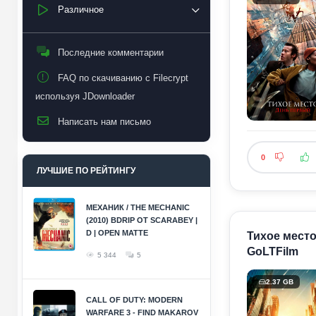
Различное
Последние комментарии
FAQ по скачиванию с Filecrypt
используя JDownloader
Написать нам письмо
0
ЛУЧШИЕ ПО РЕЙТИНГУ
МЕХАНИК / THE MECHANIC
(2010) BDRIP ОТ SCARABEY |
D | OPEN MATTE
Тихое место:
GoLTFilm
5 344
5
2.37 GB
CALL OF DUTY: MODERN
WARFARE 3 - FIND MAKAROV