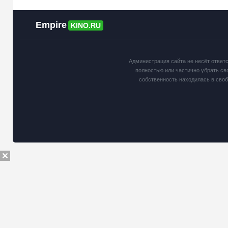
Empire
KINO.RU
Администрация сайта не несёт ответ
полностью или частично убрать св
собственность находилась в сво