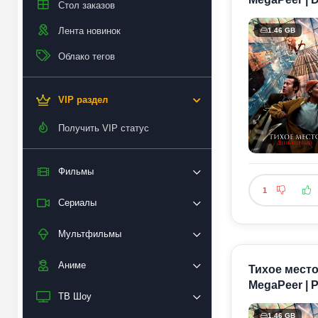
Стол заказов
Лента новинок
1.46 GB
Облако тегов
VIP раздел
Получить VIP статус
Фильмы
1
Сериалы
Мультфильмы
Аниме
Тихое место
MegaPeer | 
ТВ Шоу
1.46 GB