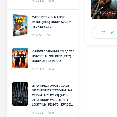
28 541
0
МАЙОР ПЭЙН / MAJOR
PAYNE (1995) BDRIP-AVC | P
[ITUNES / СТС]
0
4 278
8
УНИВЕРСАЛЬНЫЙ СОЛДАТ /
UNIVERSAL SOLDIER (1992)
BDRIP ОТ HQ-VIDEO
12 459
4
ИГРА ПРЕСТОЛОВ / GAME
OF THRONES [СЕЗОНЫ: 1-8 /
СЕРИИ: 1-73 ИЗ 73] (2011-
2019) BDRIP, WEB-DLRIP |
LOSTFILM, РЕН-ТВ / КРАВЕЦ
30 814
0