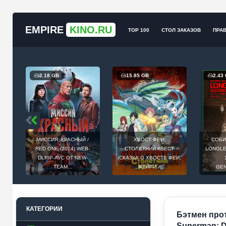
EMPIRE
KINO.RU
TOP 100
СТОЛ ЗАКАЗОВ
ПРА
2.18 GB
15.85 GB
2.43
МИССИЯ: КРАСНЫЙ /
ХВОСТ ФЕИ:
СОБИ
Й
RED ONE (2024) WEB-
СТОЛЕТНИЙ КВЕСТ
LONGLEG
E
DLRIP-AVC ОТ NEW-
(СКАЗКА О ХВОСТЕ ФЕИ,
.
TEAM...
ФЕЙРИ...
GEN
КАТЕГОРИИ
Бэтмен прот
Superman: Da