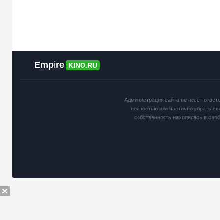
Empire
KINO.RU
Администрация сайта не несёт ответ
полностью или частично убрать св
собственность находилась в сво