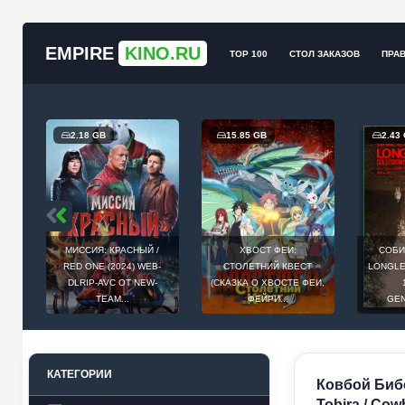
EMPIRE
KINO.RU
TOP 100
СТОЛ ЗАКАЗОВ
ПРА
2.18 GB
15.85 GB
2.43
МИССИЯ: КРАСНЫЙ /
ХВОСТ ФЕИ:
СОБИ
Й
RED ONE (2024) WEB-
СТОЛЕТНИЙ КВЕСТ
LONGLEG
E
DLRIP-AVC ОТ NEW-
(СКАЗКА О ХВОСТЕ ФЕИ,
.
TEAM...
ФЕЙРИ...
GEN
КАТЕГОРИИ
Ковбой Бибо
Tobira / Cow