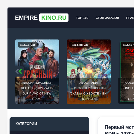
EMPIRE
KINO.RU
TOP 100
СТОЛ ЗАКАЗОВ
ПРА
2.18 GB
15.85 GB
2.43
МИССИЯ: КРАСНЫЙ /
ХВОСТ ФЕИ:
СОБИ
Й
RED ONE (2024) WEB-
СТОЛЕТНИЙ КВЕСТ
LONGLEG
E
DLRIP-AVC ОТ NEW-
(СКАЗКА О ХВОСТЕ ФЕИ,
.
TEAM...
ФЕЙРИ...
GEN
КАТЕГОРИИ
Первый мсти
BDRip 1080p