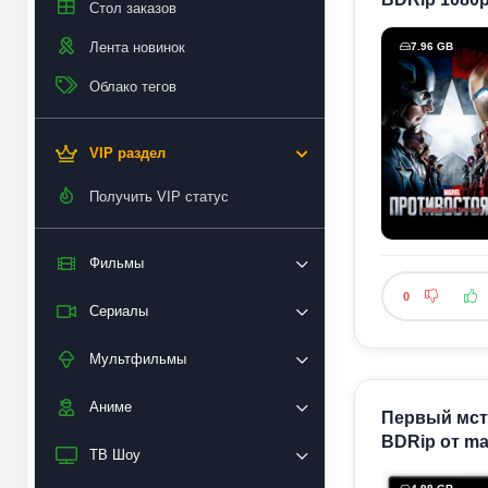
Стол заказов
Лента новинок
7.96 GB
Облако тегов
VIP раздел
Получить VIP статус
Фильмы
0
Сериалы
Мультфильмы
Аниме
Первый мсти
BDRip от ma
ТВ Шоу