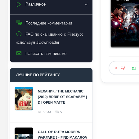
4.98 GB
Различное
Последние комментарии
FAQ по скачиванию с Filecrypt
используя JDownloader
Написать нам письмо
0
ЛУЧШИЕ ПО РЕЙТИНГУ
МЕХАНИК / THE MECHANIC
(2010) BDRIP ОТ SCARABEY |
D | OPEN MATTE
5 344
5
CALL OF DUTY: MODERN
WARFARE 3 - FIND MAKAROV