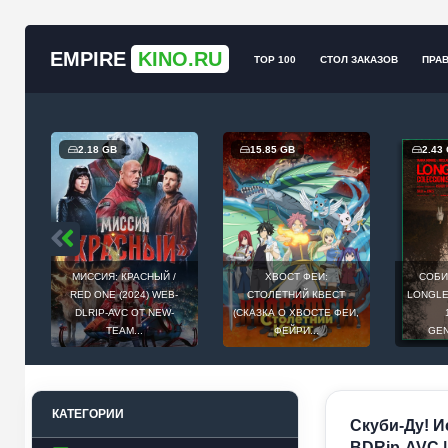
EMPIRE
KINO.RU
TOP 100
СТОЛ ЗАКАЗОВ
ПРА
2.18 GB
15.85 GB
2.43
МИССИЯ: КРАСНЫЙ /
ХВОСТ ФЕИ:
СОБИ
Й
RED ONE (2024) WEB-
СТОЛЕТНИЙ КВЕСТ
LONGLEG
E
DLRIP-AVC ОТ NEW-
(СКАЗКА О ХВОСТЕ ФЕИ,
.
TEAM...
ФЕЙРИ...
GEN
КАТЕГОРИИ
Скуби-Ду! И
BDRip-AVC |