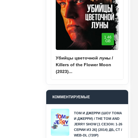
1.46
GB
Убийцы цветочной луны /
Killers of the Flower Moon
(2023)...
КОММЕНТИРУЕМЫЕ
ТОМ И ДЖЕРРИ (ШОУ ТОМА
И ДЖЕРРИ) / THE TOM AND
JERRY SHOW [1 СЕЗОН: 1-26
СЕРИИ ИЗ 26] (2014) ДБ, СТ /
WEB-DL (720P)