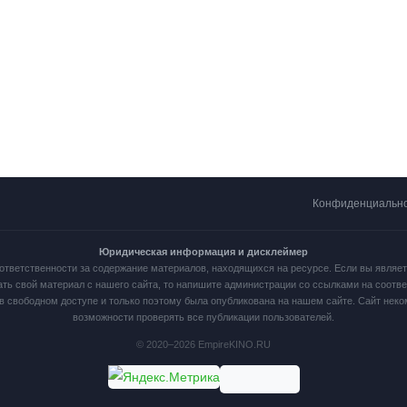
Конфиденциальн
Юридическая информация и дисклеймер
ответственности за содержание материалов, находящихся на ресурсе. Если вы являе
ать свой материал с нашего сайта, то напишите администрации со ссылками на соот
в свободном доступе и только поэтому была опубликована на нашем сайте. Сайт нек
возможности проверять все публикации пользователей.
© 2020–2026 EmpireKINO.RU