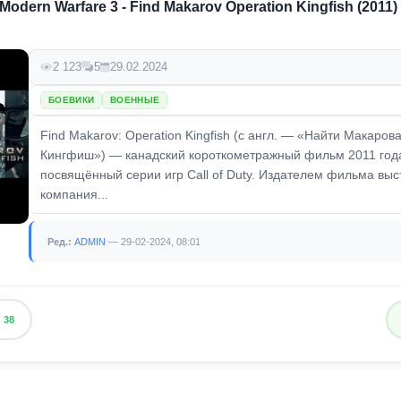
: Modern Warfare 3 - Find Makarov Operation Kingfish (2011
2 123
5
29.02.2024
БОЕВИКИ
ВОЕННЫЕ
Find Makarov: Operation Kingfish (с англ. — «Найти Макаров
Кингфиш») — канадский короткометражный фильм 2011 год
посвящённый серии игр Call of Duty. Издателем фильма выс
компания...
Ред.:
ADMIN
— 29-02-2024, 08:01
38