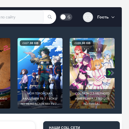
Гость
17.38 GB
10.30 GB
 /
МОЯ ГЕРОЙСКАЯ
СОБЛАЗН 2,5-МЕРНОГО
INGEO
АКАДЕМИЯ ТВ-7 / BOKU
ИЗМЕРЕНИЯ / 2.5-JIGEN
D
...
NO HERO ACADEMIA TV-7...
NO RIRISA...
НАШИ СОЦ. СЕТИ