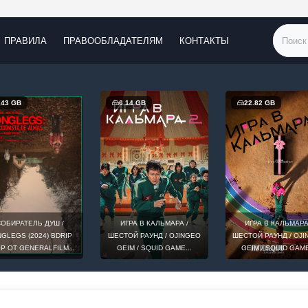
ПРАВИЛА
ПРАВООБЛАДАТЕЛЯМ
КОНТАКТЫ
.43 GB
6.14 GB
22.82 GB
ОБИРАТЕЛЬ ДУШ /
ИГРА В КАЛЬМАРА /
ИГРА В КАЛЬМАРА
GLEGS (2024) BDRIP
ШЕСТОЙ РАУНД / OJINGEO
ШЕСТОЙ РАУНД / OJ
0P ОТ GENERALFILM...
GEIM / SQUID GAME...
GEIM / SQUID GAME