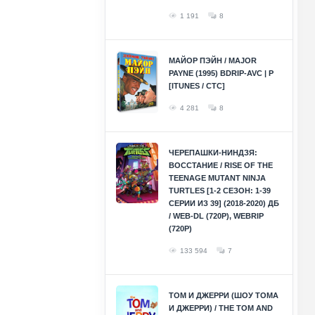
1 191
8
МАЙОР ПЭЙН / MAJOR
PAYNE (1995) BDRIP-AVC | P
[ITUNES / СТС]
4 281
8
ЧЕРЕПАШКИ-НИНДЗЯ:
ВОССТАНИЕ / RISE OF THE
TEENAGE MUTANT NINJA
TURTLES [1-2 СЕЗОН: 1-39
СЕРИИ ИЗ 39] (2018-2020) ДБ
/ WEB-DL (720P), WEBRIP
(720P)
133 594
7
ТОМ И ДЖЕРРИ (ШОУ ТОМА
И ДЖЕРРИ) / THE TOM AND