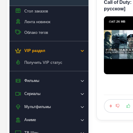
Call of Duty
русском]
Стол заказов
Лента новинок
47.26 MB
Облако тегов
VIP раздел
Получить VIP статус
Фильмы
Сериалы
0
Мультфильмы
Аниме
ТВ Шоу