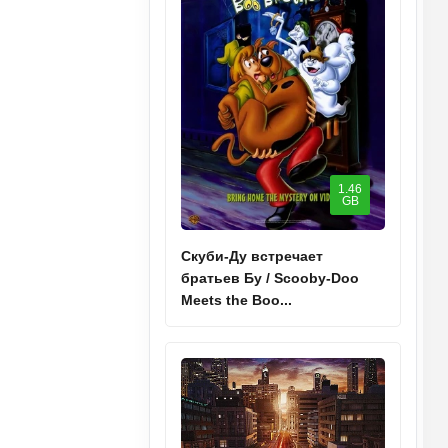
1.46
GB
Скуби-Ду встречает
братьев Бу / Scooby-Doo
Meets the Boo...