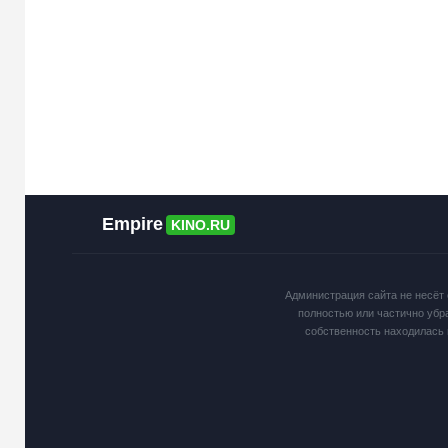
Empire
KINO.RU
Администрация сайта не несёт 
полностью или частично убр
собственность находилась 