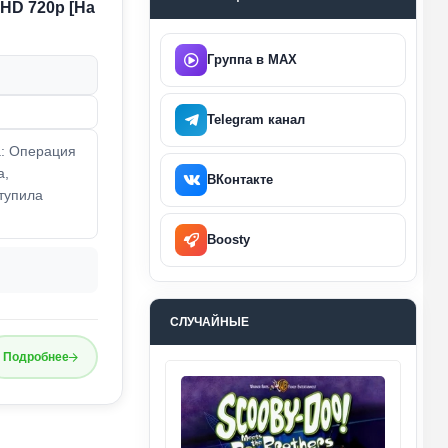
) HD 720p [На
Группа в MAX
Telegram канал
а: Операция
а,
ВКонтакте
тупила
Boosty
СЛУЧАЙНЫЕ
Подробнее