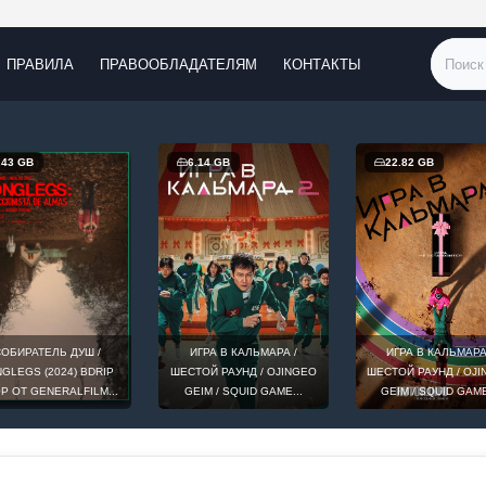
ПРАВИЛА
ПРАВООБЛАДАТЕЛЯМ
КОНТАКТЫ
.43 GB
6.14 GB
22.82 GB
ОБИРАТЕЛЬ ДУШ /
ИГРА В КАЛЬМАРА /
ИГРА В КАЛЬМАРА
GLEGS (2024) BDRIP
ШЕСТОЙ РАУНД / OJINGEO
ШЕСТОЙ РАУНД / OJ
0P ОТ GENERALFILM...
GEIM / SQUID GAME...
GEIM / SQUID GAME