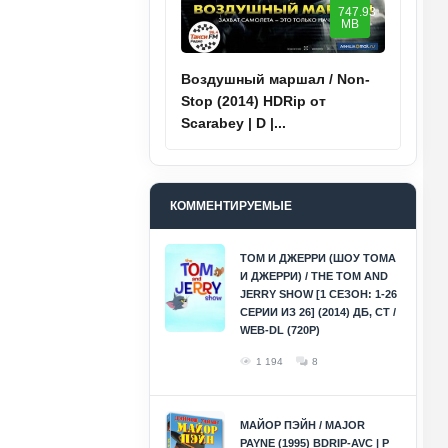
747.93
MB
Воздушный маршал / Non-
Stop (2014) HDRip от
Scarabey | D |...
КОММЕНТИРУЕМЫЕ
ТОМ И ДЖЕРРИ (ШОУ ТОМА
И ДЖЕРРИ) / THE TOM AND
JERRY SHOW [1 СЕЗОН: 1-26
СЕРИИ ИЗ 26] (2014) ДБ, СТ /
WEB-DL (720P)
1 194
8
МАЙОР ПЭЙН / MAJOR
PAYNE (1995) BDRIP-AVC | P