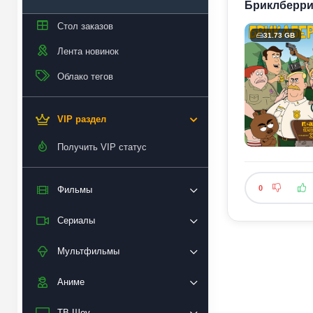
Бриклберри /
Стол заказов
31.73 GB
Лента новинок
Облако тегов
VIP раздел
Получить VIP статус
0
Фильмы
Сериалы
Мультфильмы
Аниме
ТВ Шоу