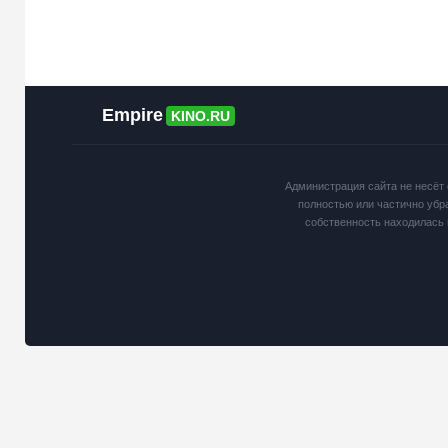
Empire
KINO.RU
Администрация сайта не несёт 
полностью или частично убр
собственность находилась 