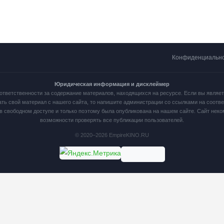
Конфиденциальн
Юридическая информация и дисклеймер
ответственности за содержание материалов, находящихся на ресурсе. Если вы являе
ать свой материал с нашего сайта, то напишите администрации со ссылками на соот
в свободном доступе и только поэтому была опубликована на нашем сайте. Сайт нек
возможности проверять все публикации пользователей.
© 2020–2026 EmpireKINO.RU