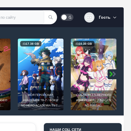
Гость
17.38 GB
10.30 GB
 /
МОЯ ГЕРОЙСКАЯ
СОБЛАЗН 2,5-МЕРНОГО
INGEO
АКАДЕМИЯ ТВ-7 / BOKU
ИЗМЕРЕНИЯ / 2.5-JIGEN
D
...
NO HERO ACADEMIA TV-7...
NO RIRISA...
НАШИ СОЦ. СЕТИ