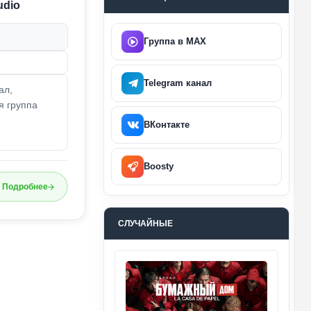
udio
Группа в MAX
Telegram канал
ал,
я группа
ВКонтакте
Boosty
Подробнее
СЛУЧАЙНЫЕ