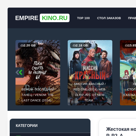
EMPIRE
KINO.RU
TOP 100
СТОЛ ЗАКАЗОВ
ПРА
2.20 GB
2.18 GB
15.8
МИССИЯ: КРАСНЫЙ /
Х
О /
ВЕНОМ: ПОСЛЕДНИЙ
RED ONE (2024) WEB-
СТОЛ
1]
ТАНЕЦ / VENOM: THE
DLRIP-AVC ОТ NEW-
(СКАЗКА
LAST DANCE (2024)...
TEAM...
КАТЕГОРИИ
Жестокая ноч
P, P2, A