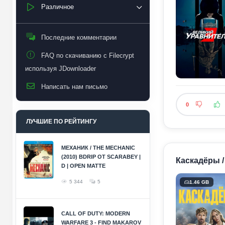
Различное
Последние комментарии
FAQ по скачиванию с Filecrypt
используя JDownloader
Написать нам письмо
0
ЛУЧШИЕ ПО РЕЙТИНГУ
МЕХАНИК / THE MECHANIC
(2010) BDRIP ОТ SCARABEY |
Каскадёры /
D | OPEN MATTE
5 344
5
1.46 GB
CALL OF DUTY: MODERN
WARFARE 3 - FIND MAKAROV