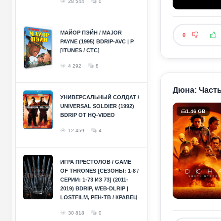
28 544
0
МАЙОР ПЭЙН / MAJOR
0
PAYNE (1995) BDRIP-AVC | P
[ITUNES / СТС]
4 292
8
Дюна: Часть 
УНИВЕРСАЛЬНЫЙ СОЛДАТ /
UNIVERSAL SOLDIER (1992)
1.46 GB
BDRIP ОТ HQ-VIDEO
12 459
4
ИГРА ПРЕСТОЛОВ / GAME
OF THRONES [СЕЗОНЫ: 1-8 /
СЕРИИ: 1-73 ИЗ 73] (2011-
2019) BDRIP, WEB-DLRIP |
LOSTFILM, РЕН-ТВ / КРАВЕЦ
30 818
0