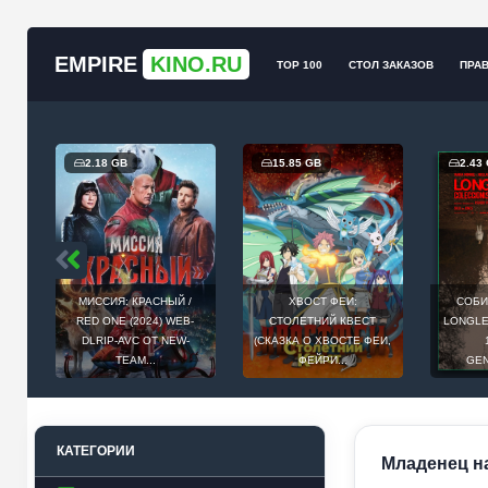
EMPIRE
KINO.RU
TOP 100
СТОЛ ЗАКАЗОВ
ПРА
2.18 GB
15.85 GB
2.43
МИССИЯ: КРАСНЫЙ /
ХВОСТ ФЕИ:
СОБИ
Й
RED ONE (2024) WEB-
СТОЛЕТНИЙ КВЕСТ
LONGLEG
E
DLRIP-AVC ОТ NEW-
(СКАЗКА О ХВОСТЕ ФЕИ,
.
TEAM...
ФЕЙРИ...
GEN
КАТЕГОРИИ
Младенец на 