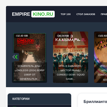
EMPIRE
KINO.RU
TOP 100
СТОЛ ЗАКАЗОВ
ПРА
2.43 GB
6.14 GB
22.8
СОБИРАТЕЛЬ ДУШ /
ИГРА В КАЛЬМАРА /
ИГРА 
Т
LONGLEGS (2024) BDRIP
ШЕСТОЙ РАУНД /
ШЕС
ЕИ,
1080P ОТ
OJINGEO GEIM / SQUID
OJINGE
GENERALFILM...
GAME...
КАТЕГОРИИ
Бриллиантов