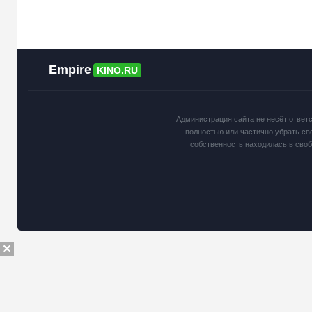
Empire
KINO.RU
Администрация сайта не несёт ответ
полностью или частично убрать св
собственность находилась в сво