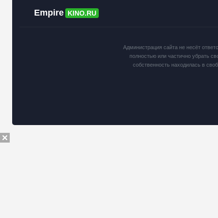
Empire
KINO.RU
Администрация сайта не несёт ответ
полностью или частично убрать св
собственность находилась в сво