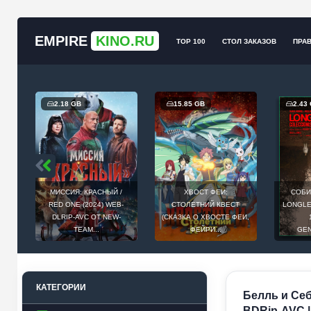
EMPIRE
KINO.RU
TOP 100
СТОЛ ЗАКАЗОВ
ПРА
2.18 GB
15.85 GB
2.43
МИССИЯ: КРАСНЫЙ /
ХВОСТ ФЕИ:
СОБИ
Й
RED ONE (2024) WEB-
СТОЛЕТНИЙ КВЕСТ
LONGLEG
E
DLRIP-AVC ОТ NEW-
(СКАЗКА О ХВОСТЕ ФЕИ,
.
TEAM...
ФЕЙРИ...
GEN
КАТЕГОРИИ
Белль и Себа
BDRip-AVC | 