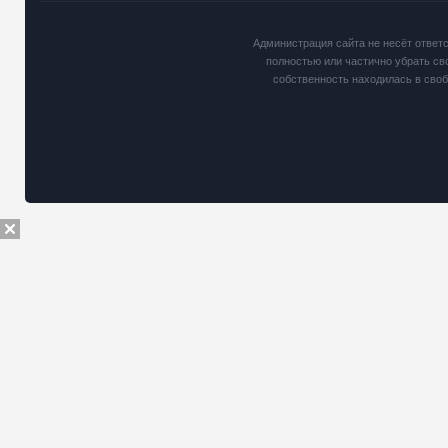
Администрация сайта не несёт ответ
полностью или частично убрать св
собственность находилась в сво