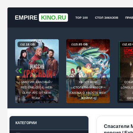
EMPIRE
KINO.RU
TOP 100
СТОЛ ЗАКАЗОВ
ПРА
2.18 GB
15.85 GB
2.43
МИССИЯ: КРАСНЫЙ /
ХВОСТ ФЕИ:
СОБИ
Й
RED ONE (2024) WEB-
СТОЛЕТНИЙ КВЕСТ
LONGLEG
E
DLRIP-AVC ОТ NEW-
(СКАЗКА О ХВОСТЕ ФЕИ,
.
TEAM...
ФЕЙРИ...
GEN
КАТЕГОРИИ
Спасатели М
версия / Ext