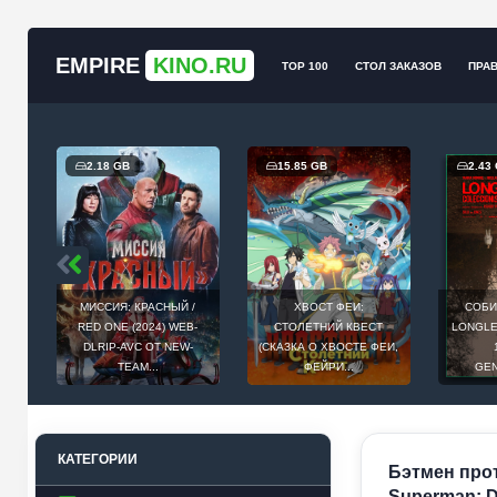
EMPIRE
KINO.RU
TOP 100
СТОЛ ЗАКАЗОВ
ПРА
2.18 GB
15.85 GB
2.43
МИССИЯ: КРАСНЫЙ /
ХВОСТ ФЕИ:
СОБИ
Й
RED ONE (2024) WEB-
СТОЛЕТНИЙ КВЕСТ
LONGLEG
E
DLRIP-AVC ОТ NEW-
(СКАЗКА О ХВОСТЕ ФЕИ,
.
TEAM...
ФЕЙРИ...
GEN
КАТЕГОРИИ
Бэтмен прот
Superman: Da