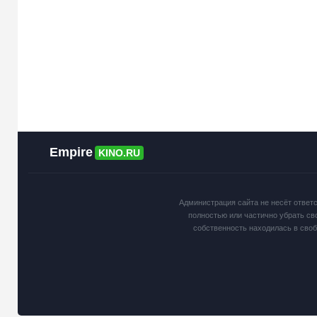
Empire
KINO.RU
Администрация сайта не несёт ответ
полностью или частично убрать св
собственность находилась в сво